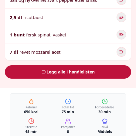
Salt og nykvernet svart pepper etter smak
2,5 dl
ricottaost
1 bunt
fersk spinat, vasket
7 dl
revet mozzarellaost
Legg alle i handlelisten
Kalorier
Total tid
Forberedelse
650 kcal
75 min
30 min
Steketid
Porsjoner
Nivå
45 min
6
Middels