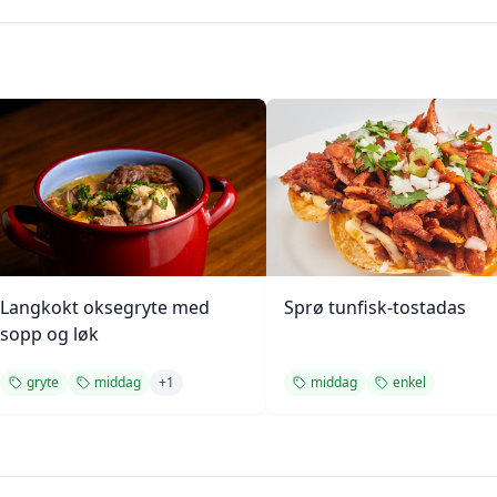
Langkokt oksegryte med
Sprø tunfisk-tostadas
sopp og løk
gryte
middag
+
1
middag
enkel