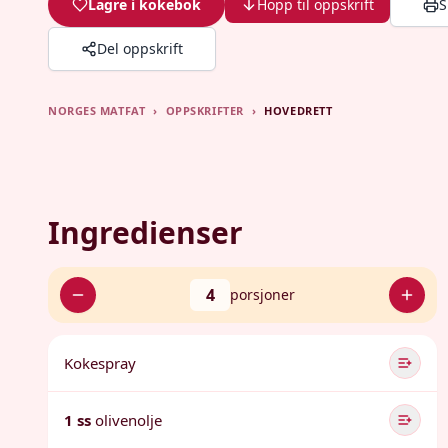
Lagre i kokebok
Hopp til oppskrift
S
Del oppskrift
NORGES MATFAT
›
OPPSKRIFTER
›
HOVEDRETT
Ingredienser
4
porsjoner
Kokespray
1 ss
olivenolje