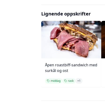
Lignende oppskrifter
Åpen roastbiff-sandwich med
surkål og ost
middag
rask
+
1