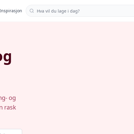
Søk i oppskrifter
Inspirasjon
og
ng- og
n rask