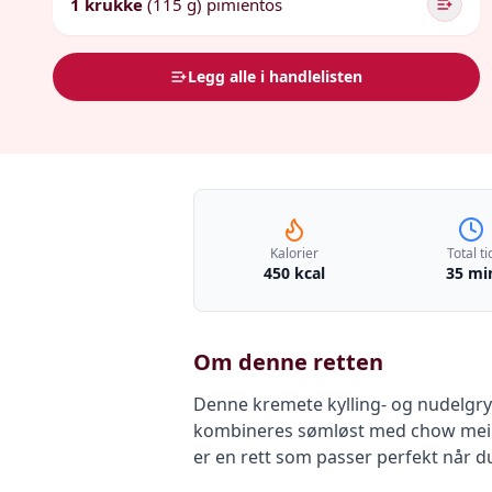
1 krukke
(115 g) pimientos
Legg alle i handlelisten
Kalorier
Total ti
450 kcal
35 mi
Om denne retten
Denne kremete kylling- og nudelgryt
kombineres sømløst med chow mein-n
er en rett som passer perfekt når d