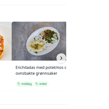
Enchiladas med potetmos og
Krydret kokosri
ovnsbakte grønnsaker
cashewnøtter
middag
enkel
enkel
kremet