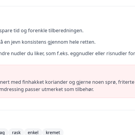
 spare tid og forenkle tilberedningen.
 få en jevn konsistens gjennom hele retten.
e nudler du liker, som f.eks. eggnudler eller risnudler for 
ert med finhakket koriander og gjerne noen sprø, friterte l
amdressing passer utmerket som tilbehør.
ag
rask
enkel
kremet