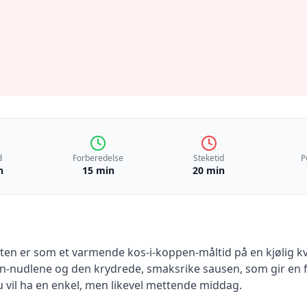
d
Forberedelse
Steketid
P
n
15 min
20 min
en er som et varmende kos-i-koppen-måltid på en kjølig kve
udlene og den krydrede, smaksrike sausen, som gir en fyl
u vil ha en enkel, men likevel mettende middag.