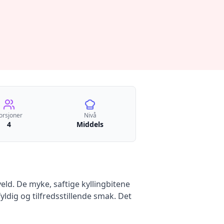
orsjoner
Nivå
4
Middels
ld. De myke, saftige kyllingbitene
dig og tilfredsstillende smak. Det