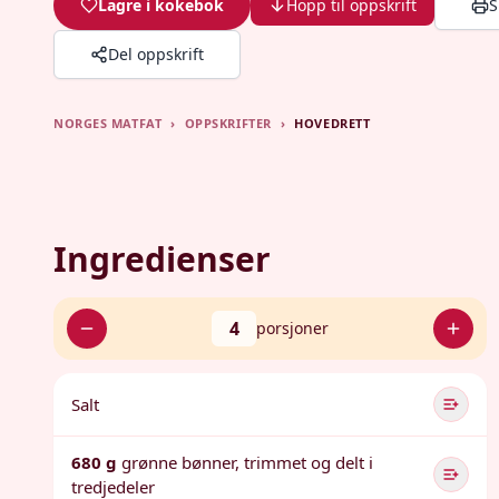
Lagre i kokebok
Hopp til oppskrift
S
Del oppskrift
NORGES MATFAT
›
OPPSKRIFTER
›
HOVEDRETT
Ingredienser
4
porsjoner
Salt
680 g
grønne bønner, trimmet og delt i
tredjedeler