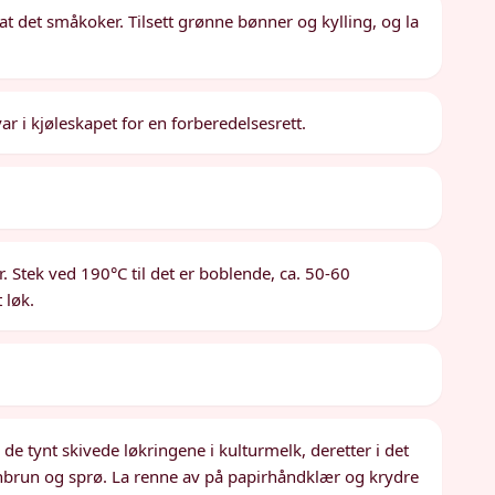
k at det småkoker. Tilsett grønne bønner og kylling, og la
ar i kjøleskapet for en forberedelsesrett.
. Stek ved 190°C til det er boblende, ca. 50-60
 løk.
de tynt skivede løkringene i kulturmelk, deretter i det
llenbrun og sprø. La renne av på papirhåndklær og krydre