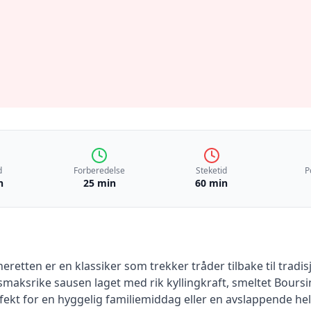
d
Forberedelse
Steketid
P
n
25 min
60 min
eretten er en klassiker som trekker tråder tilbake til trad
ksrike sausen laget med rik kyllingkraft, smeltet Boursin
fekt for en hyggelig familiemiddag eller en avslappende hel