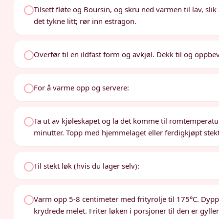
Tilsett fløte og Boursin, og skru ned varmen til lav, sli
det tykne litt; rør inn estragon.
Overfør til en ildfast form og avkjøl. Dekk til og oppbev
For å varme opp og servere:
Ta ut av kjøleskapet og la det komme til romtemperatur
minutter. Topp med hjemmelaget eller ferdigkjøpt stekt
Til stekt løk (hvis du lager selv):
Varm opp 5-8 centimeter med frityrolje til 175°C. Dypp 
krydrede melet. Friter løken i porsjoner til den er gy