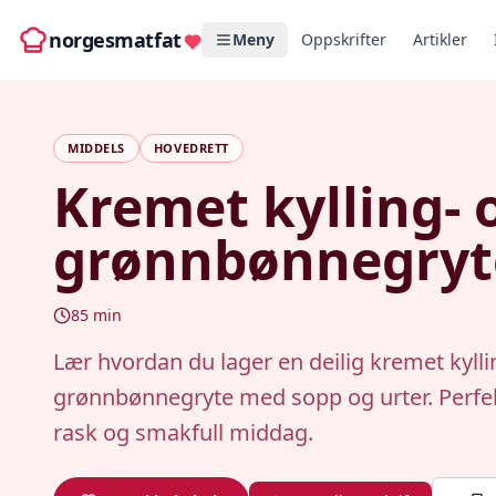
norgesmatfat
Meny
Oppskrifter
Artikler
MIDDELS
HOVEDRETT
Kremet kylling- 
grønnbønnegryt
85
min
Lær hvordan du lager en deilig kremet kylli
grønnbønnegryte med sopp og urter. Perfek
rask og smakfull middag.