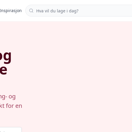
Søk i oppskrifter
Inspirasjon
og
e
ng- og
t for en