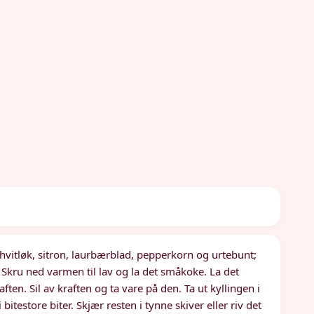
øk, hvitløk, sitron, laurbærblad, pepperkorn og urtebunt;
Skru ned varmen til lav og la det småkoke. La det
ften. Sil av kraften og ta vare på den. Ta ut kyllingen i
 bitestore biter. Skjær resten i tynne skiver eller riv det