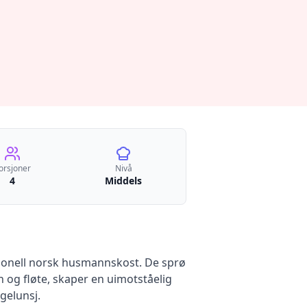
orsjoner
Nivå
4
Middels
isjonell norsk husmannskost. De sprø
 og fløte, skaper en uimotståelig
gelunsj.