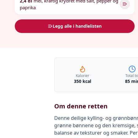
2,4 dl
mel, kraftig krydret med salt, pepper og
paprika
Legg alle i handlelisten
Kalorier
Total ti
350 kcal
85 mi
Om denne retten
Denne deilige kylling- og grønnbønn
grønne bønnene og den kremsige, sma
balanse av teksturer og smaker. Per