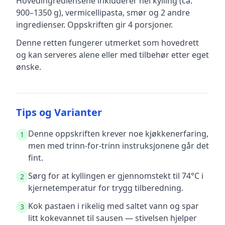
Hovedingrediensene inkluderer
hel kylling (ca.
900–1350 g), vermicellipasta, smør
og 2 andre
ingredienser
.
Oppskriften gir
4
porsjoner.
Denne retten fungerer utmerket som hovedrett
og kan serveres alene eller med tilbehør etter eget
ønske.
Tips og Varianter
Denne oppskriften krever noe kjøkkenerfaring,
1
men med trinn-for-trinn instruksjonene går det
fint.
Sørg for at kyllingen er gjennomstekt til 74°C i
2
kjernetemperatur for trygg tilberedning.
Kok pastaen i rikelig med saltet vann og spar
3
litt kokevannet til sausen — stivelsen hjelper