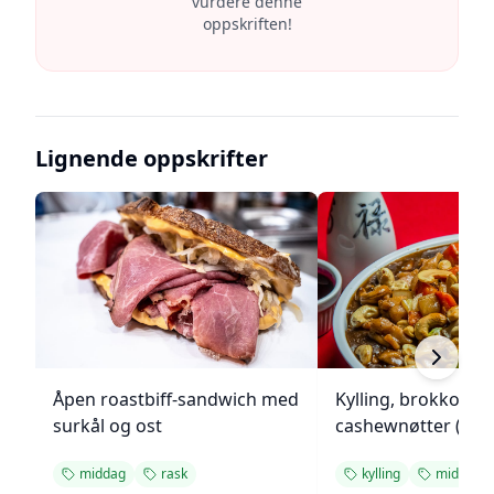
vurdere denne
oppskriften!
Lignende oppskrifter
Åpen roastbiff-sandwich med
Kylling, brokkoli o
surkål og ost
cashewnøtter (Unie
middag
rask
kylling
middag