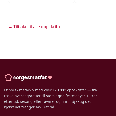
← Tilbake til alle oppskrifter
norgesmatfat
Et norsk matarkiv med over 120 000 oppskrifter — fra
raske hverdagsretter til storslagne festmenyer. Filtrer
etter tid, sesong eller råvarer og finn nøyaktig det
kjøkkenet trenger akkurat nå.