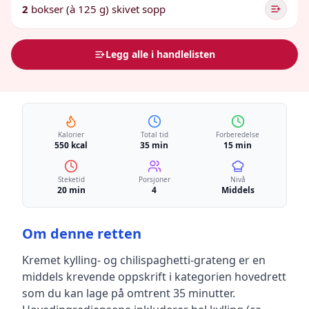
2
bokser (à 125 g) skivet sopp
Legg alle i handlelisten
Kalorier
Total tid
Forberedelse
550 kcal
35 min
15 min
Steketid
Porsjoner
Nivå
20 min
4
Middels
Om denne retten
Kremet kylling- og chilispaghetti-grateng
er en
middels krevende
oppskrift
i kategorien hovedrett
som du kan lage på omtrent 35 minutter
.