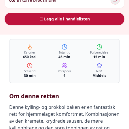
0.6 dl
tørre brødsmuler
Legg alle i handlelisten
Kalorier
Total tid
Forberedelse
450 kcal
45 min
15 min
Steketid
Porsjoner
Nivå
30 min
4
Middels
Om denne retten
Denne kylling- og brokkolibaken er en fantastisk
rett for hjemmelaget komfortmat. Kombinasjonen
av den kremete, krydrede sausen, de møre
kyllingbitene og den sprø toppingen av ost og