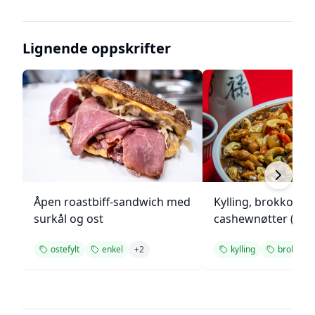
Lignende oppskrifter
Åpen roastbiff-sandwich med
Kylling, brokkoli o
surkål og ost
cashewnøtter (Unie
ostefylt
enkel
+
2
kylling
brokkoli