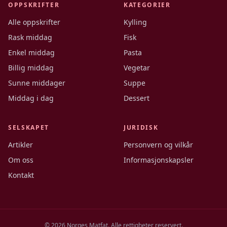
OPPSKRIFTER
KATEGORIER
Alle oppskrifter
Kylling
Rask middag
Fisk
Enkel middag
Pasta
Billig middag
Vegetar
Sunne middager
Suppe
Middag i dag
Dessert
SELSKAPET
JURIDISK
Artikler
Personvern og vilkår
Om oss
Informasjonskapsler
Kontakt
©
2026
Norges Matfat. Alle rettigheter reservert.