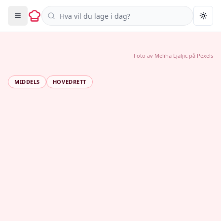
Søk i oppskrifter
Togg
Foto av
Meliha Ljaljic
på
Pexels
MIDDELS
HOVEDRETT