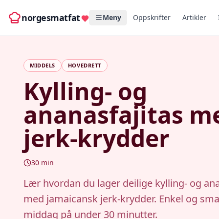
norgesmatfat
Meny
Oppskrifter
Artikler
MIDDELS
HOVEDRETT
Kylling- og
ananasfajitas m
jerk-krydder
30
min
Lær hvordan du lager deilige kylling- og an
med jamaicansk jerk-krydder. Enkel og sma
middag på under 30 minutter.