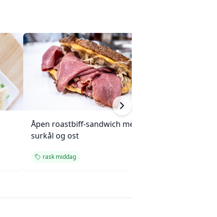
Åpen roastbiff-sandwich med
Kjøttpai (Tourtièr
surkål og ost
Quebec
rask middag
rask middag