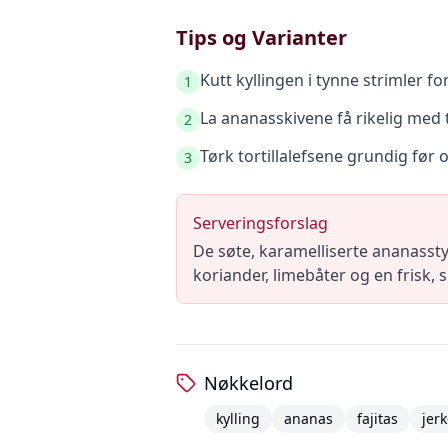
Tips og Varianter
Kutt kyllingen i tynne strimler f
1
La ananasskivene få rikelig med t
2
Tørk tortillalefsene grundig før 
3
Serveringsforslag
De søte, karamelliserte ananasst
koriander, limebåter og en frisk,
Nøkkelord
kylling
ananas
fajitas
jer