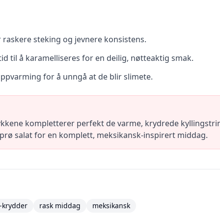
or raskere steking og jevnere konsistens.
id til å karamelliseres for en deilig, nøtteaktig smak.
oppvarming for å unngå at de blir slimete.
ykkene kompletterer perfekt de varme, krydrede kyllingstri
 sprø salat for en komplett, meksikansk-inspirert middag.
k-krydder
rask middag
meksikansk