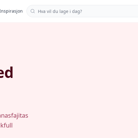
Søk i oppskrifter
Inspirasjon
ed
anasfajitas
kfull