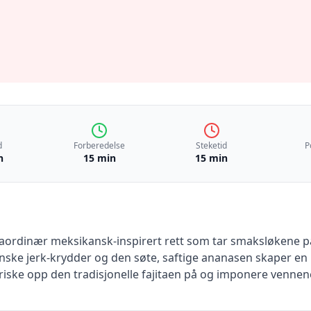
d
Forberedelse
Steketid
P
n
15 min
15 min
traordinær meksikansk-inspirert rett som tar smaksløkene 
nske jerk-krydder og den søte, saftige ananasen skaper en 
riske opp den tradisjonelle fajitaen på og imponere vennen