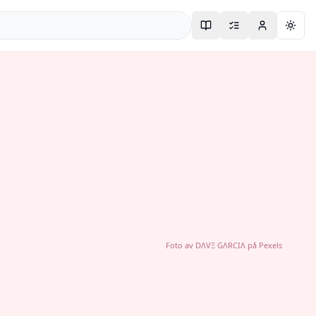
Togg
Foto av
DΛVΞ GΛRCIΛ
på
Pexels