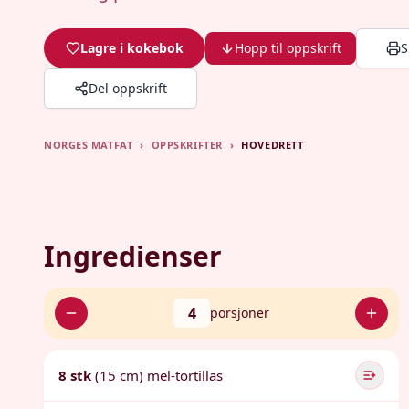
Lagre i kokebok
Hopp til oppskrift
S
Del oppskrift
NORGES MATFAT
›
OPPSKRIFTER
›
HOVEDRETT
Ingredienser
4
porsjoner
8 stk
(15 cm) mel-tortillas