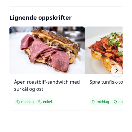
Lignende oppskrifter
Åpen roastbiff-sandwich med
Sprø tunfisk-tosta
surkål og ost
middag
enkel
middag
enkel