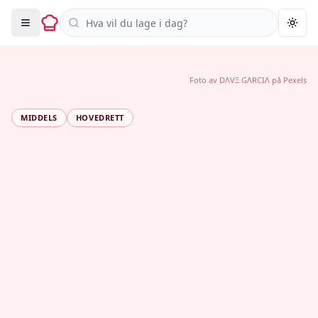
Søk i oppskrifter
Togg
Foto av
DΛVΞ GΛRCIΛ
på
Pexels
MIDDELS
HOVEDRETT