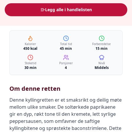
Legg alle i handlelisten
Kalorier
Total tid
Forberedelse
450 kcal
45 min
15 min
Steketid
Porsjoner
Nivå
30 min
4
Middels
Om denne retten
Denne kyllingretten er et smaksrikt og deilig møte
mellom ulike smaker. De soltørkede paprikaene
gir en dyp, røkt tone til den kremete, lett syrlige
peppersausen, som omfavner de saftige
kyllingbitene og sprøstekte baconstrimlene. Dette