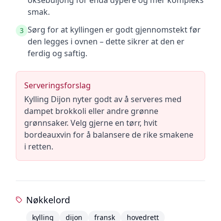
oksebuljong for enda dypere og mer kompleks
smak.
Sørg for at kyllingen er godt gjennomstekt før
3
den legges i ovnen – dette sikrer at den er
ferdig og saftig.
Serveringsforslag
Kylling Dijon nyter godt av å serveres med
dampet brokkoli eller andre grønne
grønnsaker. Velg gjerne en tørr, hvit
bordeauxvin for å balansere de rike smakene
i retten.
Nøkkelord
kylling
dijon
fransk
hovedrett