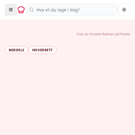
Søk i oppskrifter
Togg
Foto av
Huzaifa Bukhari
på
Pexels
MIDDELS
HOVEDRETT