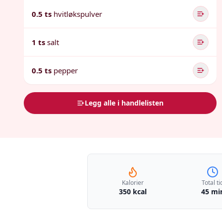
0.5 ts
hvitløkspulver
1 ts
salt
0.5 ts
pepper
Legg alle i handlelisten
Kalorier
Total ti
350 kcal
45 mi