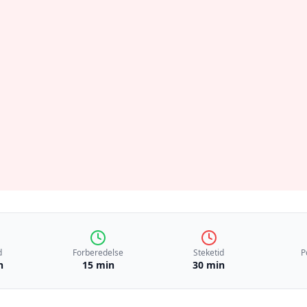
d
Forberedelse
Steketid
P
n
15 min
30 min