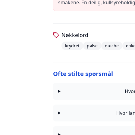
smakene. En deilig, kullsyreholdi
Nøkkelord
krydret
pølse
quiche
enke
Ofte stilte spørsmål
Hvor
Hvor la