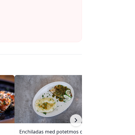
Enchiladas med potetmos og
Langkokt okseg