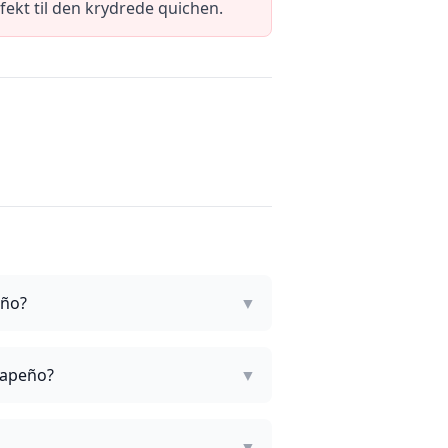
fekt til den krydrede quichen.
eño?
▼
alapeño?
▼
▼