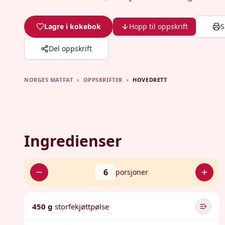
Lagre i kokebok
Hopp til oppskrift
S
Del oppskrift
NORGES MATFAT
›
OPPSKRIFTER
›
HOVEDRETT
Ingredienser
6
porsjoner
450 g
storfekjøttpølse