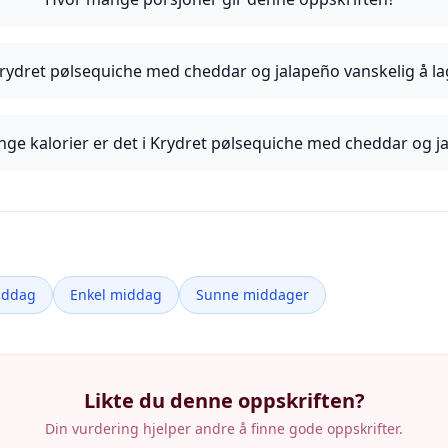
Krydret pølsequiche med cheddar og jalapeño vanskelig å la
ge kalorier er det i Krydret pølsequiche med cheddar og j
iddag
Enkel middag
Sunne middager
Likte du denne oppskriften?
Din vurdering hjelper andre å finne gode oppskrifter.