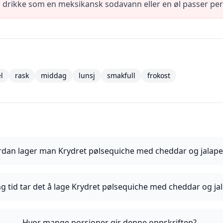
g drikke som en meksikansk sodavann eller en øl passer per
l
rask
middag
lunsj
smakfull
frokost
dan lager man Krydret pølsequiche med cheddar og jalap
ng tid tar det å lage Krydret pølsequiche med cheddar og j
Hvor mange porsjoner gir denne oppskriften?