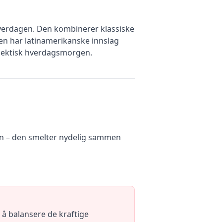
hverdagen. Den kombinerer klassiske
en har latinamerikanske innslag
n hektisk hverdagsmorgen.
en – den smelter nydelig sammen
 å balansere de kraftige