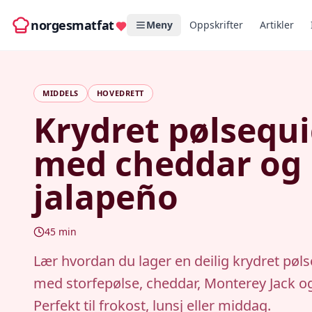
norgesmatfat
Meny
Oppskrifter
Artikler
MIDDELS
HOVEDRETT
Krydret pølsequ
med cheddar og
jalapeño
45
min
Lær hvordan du lager en deilig krydret pøl
med storfepølse, cheddar, Monterey Jack og
Perfekt til frokost, lunsj eller middag.