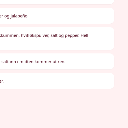
er og jalapeño.
sskummen, hvitløkspulver, salt og pepper. Hell
niv satt inn i midten kommer ut ren.
er.