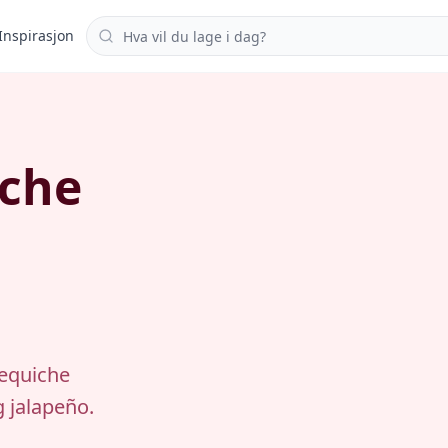
Søk i oppskrifter
Inspirasjon
iche
sequiche
 jalapeño.