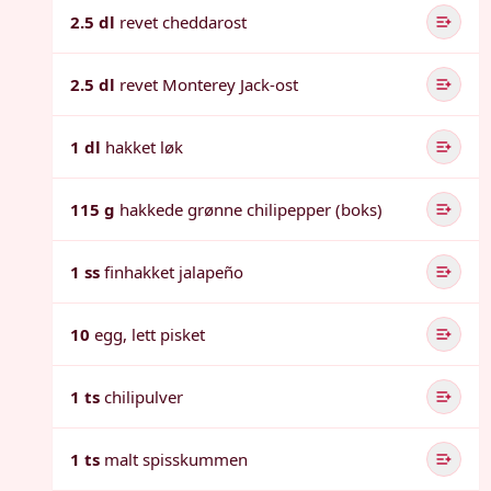
2.5 dl
revet cheddarost
2.5 dl
revet Monterey Jack-ost
1 dl
hakket løk
115 g
hakkede grønne chilipepper (boks)
1 ss
finhakket jalapeño
10
egg, lett pisket
1 ts
chilipulver
1 ts
malt spisskummen