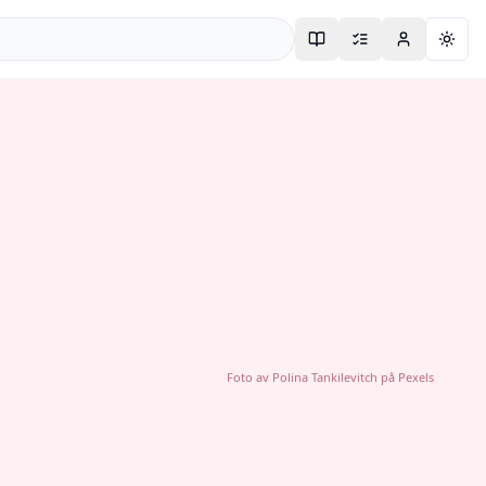
Togg
Foto av
Polina Tankilevitch
på
Pexels