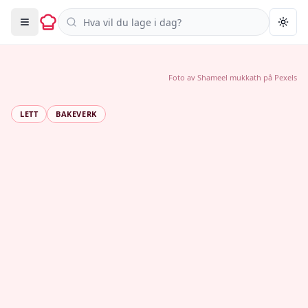
Søk i oppskrifter
Togg
Foto av
Shameel mukkath
på
Pexels
LETT
BAKEVERK