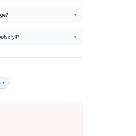
age?
▼
ølsefyll?
▼
ter