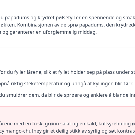
ed papadums og krydret pølsefyll er en spennende og smakf
ke kjøkken. Kombinasjonen av de sprø papadums, den krydrede
ene og garanterer en uforglemmelig middag.
ør du fyller lårene, slik at fyllet holder seg på plass under s
pnå riktig steketemperatur og unngå at kyllingen blir tørr.
du smuldrer dem, da blir de sprøere og enklere å blande inn i
årene med en frisk, grønn salat og en kald, kullsyreholdig ø
y mango-chutney gir et deilig stikk av syrlig og søt kontras