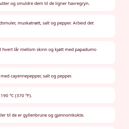
inutter og smuldre dem til de ligner havregryn.
dsmuler, muskatnøtt, salt og pepper. Arbeid det
yll hvert lår mellom skinn og kjøtt med papadums-
re med cayennepepper, salt og pepper.
 190 °C (370 °F).
 eller til de er gyllenbrune og gjennomkokte.