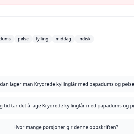
dums
pølse
fylling
middag
indisk
dan lager man Krydrede kyllinglår med papadums og pølsef
g tid tar det å lage Krydrede kyllinglår med papadums og pø
Hvor mange porsjoner gir denne oppskriften?