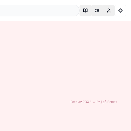
Togg
Foto av
FOX ^.ᆽ.^= ∫
på
Pexels