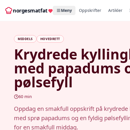
norgesmatfat
Meny
Oppskrifter
Artikler
MIDDELS
HOVEDRETT
Krydrede kylling
med papadums 
pølsefyll
60
min
Oppdag en smakfull oppskrift på krydrede k
med sprø papadums og en fyldig pølsefyllin
for en smakfull middag.