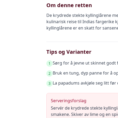
Om denne retten
De krydrede stekte kyllinglårene m
kulinarisk reise til Indias fargeri
kyllinglårene er en skatt for sans
Tips og Varianter
Sørg for å jevne ut skinnet godt f
1
Bruk en tung, dyp panne for å op
2
La papadums avkjøle seg litt før 
3
Serveringsforslag
Servér de krydrede stekte kyllingl
smakene. Skiver av lime og en spic