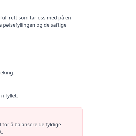
ull rett som tar oss med på en
 pølsefyllingen og de saftige
teking.
 fyllet.
l for å balansere de fyldige
t.