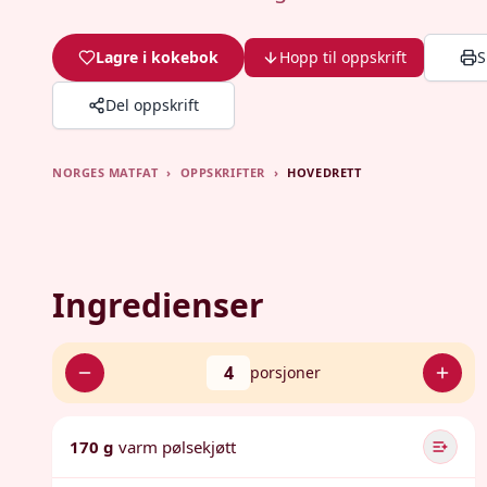
Lagre i kokebok
Hopp til oppskrift
S
Del oppskrift
NORGES MATFAT
›
OPPSKRIFTER
›
HOVEDRETT
Ingredienser
4
porsjoner
170 g
varm pølsekjøtt