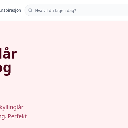
Søk i oppskrifter
Inspirasjon
lår
og
yllinglår
g. Perfekt