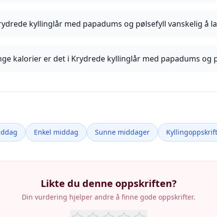
rydrede kyllinglår med papadums og pølsefyll vanskelig å l
e kalorier er det i Krydrede kyllinglår med papadums og p
iddag
Enkel middag
Sunne middager
Kyllingoppskrif
Likte du denne oppskriften?
Din vurdering hjelper andre å finne gode oppskrifter.