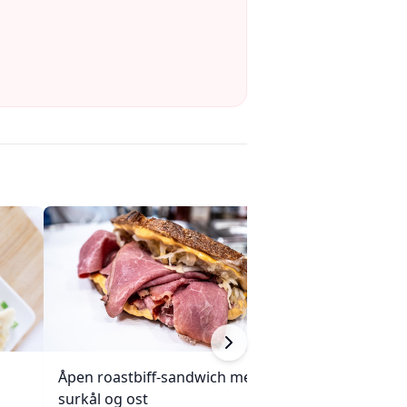
Åpen roastbiff-sandwich med
Kjøttpai (Tourtièr
surkål og ost
Quebec