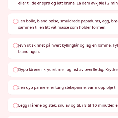
eller til de er sprø og lett brune. La dem avkjøle i 2 m
I en bolle, bland pølse, smuldrede papadums, egg, brø
sammen til en litt våt masse som holder formen.
Jevn ut skinnet på hvert kyllinglår og lag en lomme. F
blandingen.
Dypp lårene i krydret mel, og rist av overflødig. Kryd
I en dyp panne eller tung stekepanne, varm opp olje til
Legg i lårene og stek, snu av og til, i 8 til 10 minutter,