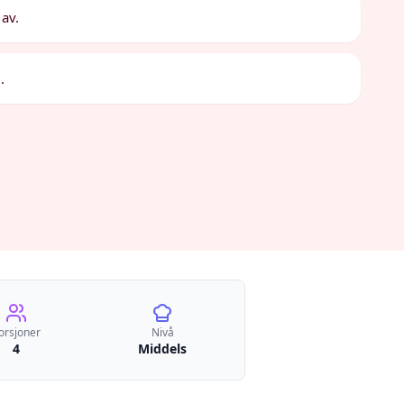
 av.
.
orsjoner
Nivå
4
Middels