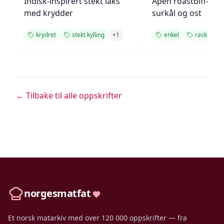
Indisk-inspirert stekt laks
Åpen roastbiff-sa
med krydder
surkål og ost
krydret
stekt kylling
+
1
enkel
rask
← Tilbake til alle oppskrifter
norgesmatfat
Et norsk matarkiv med over 120 000 oppskrifter — fra