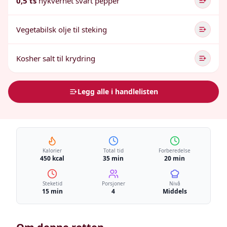
0,5 ts
nykvernet svart pepper
Vegetabilsk olje til steking
Kosher salt til krydring
Legg alle i handlelisten
Kalorier
Total tid
Forberedelse
450 kcal
35 min
20 min
Steketid
Porsjoner
Nivå
15 min
4
Middels