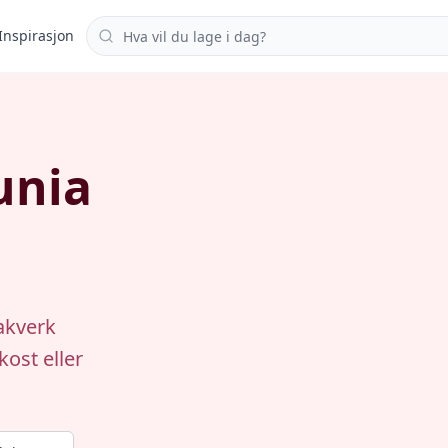
Søk i oppskrifter
Inspirasjon
unia
)
bakverk
kost eller