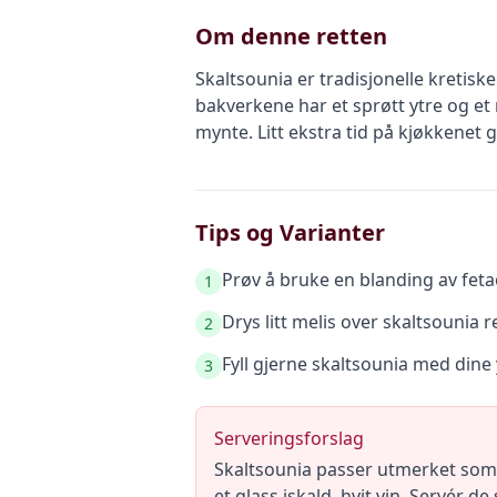
Om denne retten
Skaltsounia er tradisjonelle kretisk
bakverkene har et sprøtt ytre og et 
mynte. Litt ekstra tid på kjøkkenet
Tips og Varianter
Prøv å bruke en blanding av feta
1
Drys litt melis over skaltsounia r
2
Fyll gjerne skaltsounia med dine
3
Serveringsforslag
Skaltsounia passer utmerket som e
et glass iskald, hvit vin. Servér d