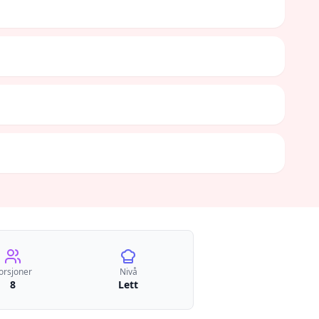
orsjoner
Nivå
8
Lett