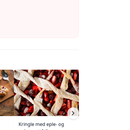
Kringle med eple- og
Saftig sitron-sm