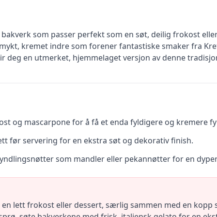
e bakverk som passer perfekt som en søt, deilig frokost eller
mykt, kremet indre som forener fantastiske smaker fra Kreta 
 gir deg en utmerket, hjemmelaget versjon av denne tradisjon
ost og mascarpone for å få et enda fyldigere og kremere fyl
ett før servering for en ekstra søt og dekorativ finish.
 yndlingsnøtter som mandler eller pekannøtter for en dype
n lett frokost eller dessert, særlig sammen med en kopp st
e sprø, søte bakverkene med frisk, italiensk gelato for en eks