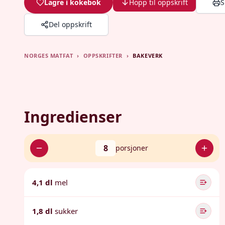
Lagre i kokebok
Hopp til oppskrift
S
Del oppskrift
NORGES MATFAT
›
OPPSKRIFTER
›
BAKEVERK
Ingredienser
8
porsjoner
4,1 dl
mel
1,8 dl
sukker