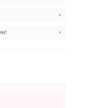
▼
rk)?
▼