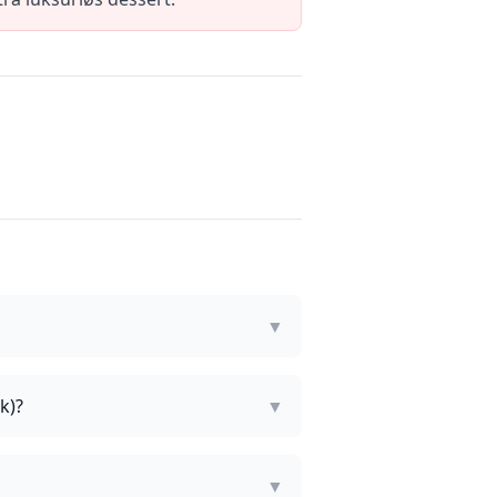
▼
k)?
▼
▼