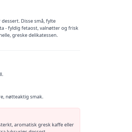
 dessert. Disse små, fylte
- fyldig fetaost, valnøtter og frisk
elle, greske delikatessen.
l.
re, nøtteaktig smak.
erkt, aromatisk gresk kaffe eller
tra luksuriøs dessert.