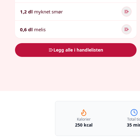
1,2 dl
myknet smør
0,6 dl
melis
Legg alle i handlelisten
Kalorier
Total ti
250 kcal
35 mi