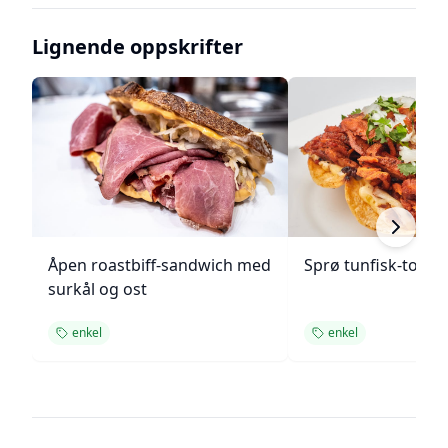
Lignende oppskrifter
Åpen roastbiff-sandwich med
Sprø tunfisk-tosta
surkål og ost
enkel
enkel