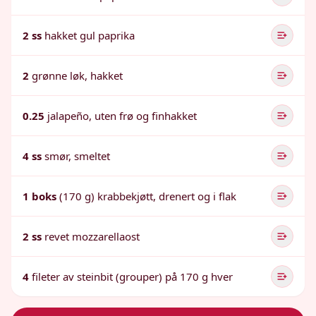
2 ss
hakket gul paprika
2
grønne løk, hakket
0.25
jalapeño, uten frø og finhakket
4 ss
smør, smeltet
1 boks
(170 g) krabbekjøtt, drenert og i flak
2 ss
revet mozzarellaost
4
fileter av steinbit (grouper) på 170 g hver