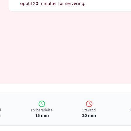
opptil 20 minutter før servering.
d
Forberedelse
Steketid
P
n
15 min
20 min