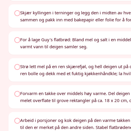
Skjær kyllingen i terninger og legg den i midten av hver
sammen og pakk inn med bakepapir eller folie for å fo
For å lage Guy's flatbrød: Bland mel og salt i en middels
varmt vann til deigen samler seg.
Strø lett mel på en ren skjærefjøl, og hell deigen ut på de
ren bolle og dekk med et fuktig kjøkkenhåndkle; la hvil
Forvarm en takke over middels høy varme. Del deigen i 
melet overflate til grove rektangler på ca. 18 x 20 cm, 
Arbeid i porsjoner og kok deigen på den varme takken t
til den er merket på den andre siden. Stabel flatbrøde