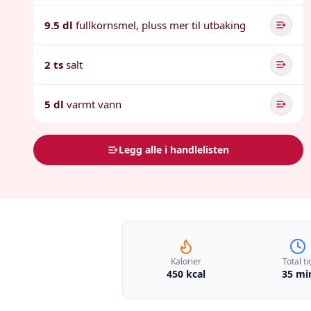
9.5 dl
fullkornsmel, pluss mer til utbaking
2 ts
salt
5 dl
varmt vann
Legg alle i handlelisten
Kalorier
Total ti
450 kcal
35 mi