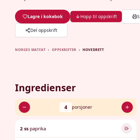
Lagre i kokebok
Hopp til oppskrift
S
Del oppskrift
NORGES MATFAT
›
OPPSKRIFTER
›
HOVEDRETT
Ingredienser
4
porsjoner
2 ss
paprika