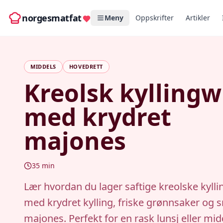
norgesmatfat
Meny
Oppskrifter
Artikler
MIDDELS
HOVEDRETT
Kreolsk kylling
med krydret
majones
35
min
Lær hvordan du lager saftige kreolske kyll
med krydret kylling, friske grønnsaker og 
majones. Perfekt for en rask lunsj eller mi