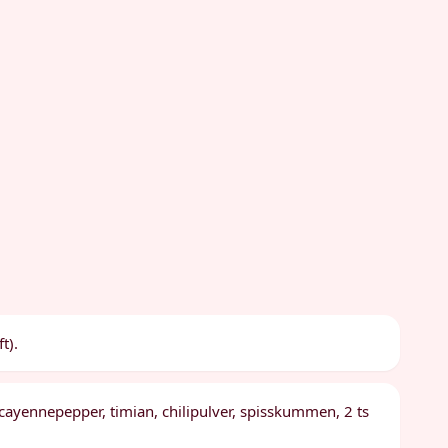
t).
cayennepepper, timian, chilipulver, spisskummen, 2 ts