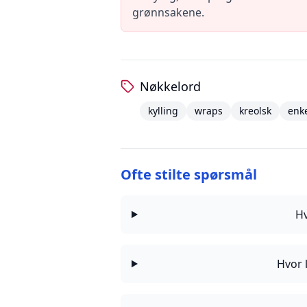
grønnsakene.
Nøkkelord
kylling
wraps
kreolsk
enk
Ofte stilte spørsmål
Hv
Hvor 