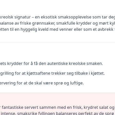
reolsk signatur – en eksotisk smaksopplevelse som tar deg re
alanse av friske grønnsaker, smakfulle krydder og mørt kylli
ten til en hyggelig kveld med venner eller som et avbrekk
itets krydder for å få den autentiske kreolske smaken.
r grilling for at kjøttsaftene trekker seg tilbake i kjøttet.
servering for at de skal være sprø og luftige.
fantastiske servert sammen med en frisk, krydret salat og et
n intense, smaksrike fyllingen balanseres perfekt av de sprø