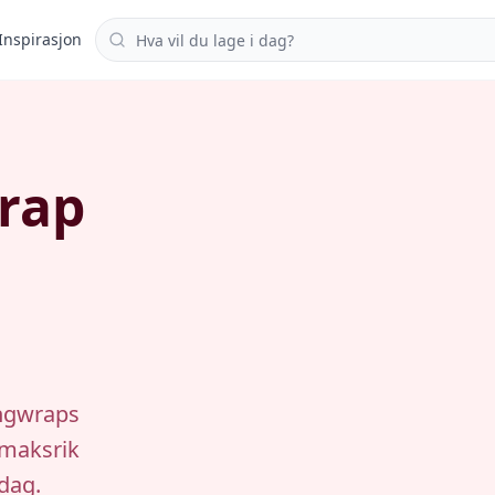
Søk i oppskrifter
Inspirasjon
wrap
ingwraps
smaksrik
ddag.