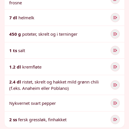
frosne
7 dl
helmelk
450 g
poteter, skrelt og i terninger
1 ts
salt
1.2 dl
kremfløte
2.4 dl
ristet, skrelt og hakket mild grønn chili
(f.eks. Anaheim eller Poblano)
Nykvernet svart pepper
2 ss
fersk gressløk, finhakket