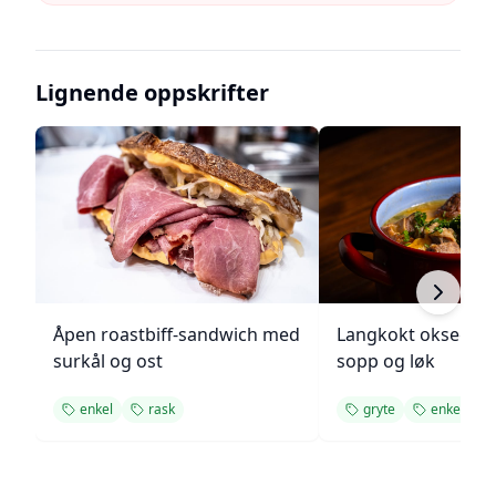
Lignende oppskrifter
Åpen roastbiff-sandwich med
Langkokt oksegry
surkål og ost
sopp og løk
enkel
rask
gryte
enkel