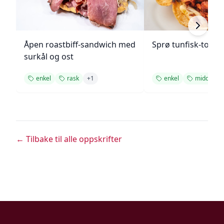
Åpen roastbiff-sandwich med
Sprø tunfisk-tosta
surkål og ost
enkel
rask
+
1
enkel
middag
← Tilbake til alle oppskrifter