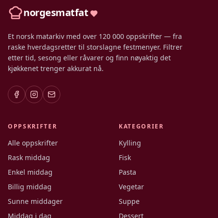
norgesmatfat
Et norsk matarkiv med over 120 000 oppskrifter — fra
raske hverdagsretter til storslagne festmenyer. Filtrer
etter tid, sesong eller råvarer og finn nøyaktig det
kjøkkenet trenger akkurat nå.
OPPSKRIFTER
KATEGORIER
Alle oppskrifter
Kylling
Rask middag
Fisk
Enkel middag
Pasta
Billig middag
Vegetar
Sunne middager
Suppe
Middag i dag
Dessert