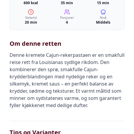
600 kcal
35 min
15 min
Steketid
Porsjoner
Nivå
20 min
4
Middels
Om denne retten
Denne kremete Cajun-rekerpastaen er en smakfull
reise rett fra Louisianas sydlige rikdom. Den
kombinerer den sprø, smakfulle Cajun-
krydderblandingen med nydelige reker og en
silkemyk, kremet saus – en perfekt balanse av
krydder, sødme og teksturer. Et varmt måltid som
minner om sydstatenes varme, og som garantert
fyller kjøkkenet med deilige dufter.
Tips og Varianter