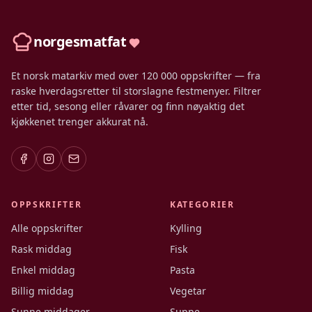
norgesmatfat
Et norsk matarkiv med over 120 000 oppskrifter — fra
raske hverdagsretter til storslagne festmenyer. Filtrer
etter tid, sesong eller råvarer og finn nøyaktig det
kjøkkenet trenger akkurat nå.
OPPSKRIFTER
KATEGORIER
Alle oppskrifter
Kylling
Rask middag
Fisk
Enkel middag
Pasta
Billig middag
Vegetar
Sunne middager
Suppe