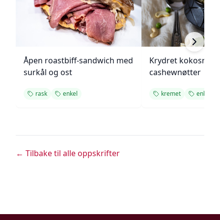
Åpen roastbiff-sandwich med
Krydret kokosris 
surkål og ost
cashewnøtter
rask
enkel
kremet
enkel
← Tilbake til alle oppskrifter