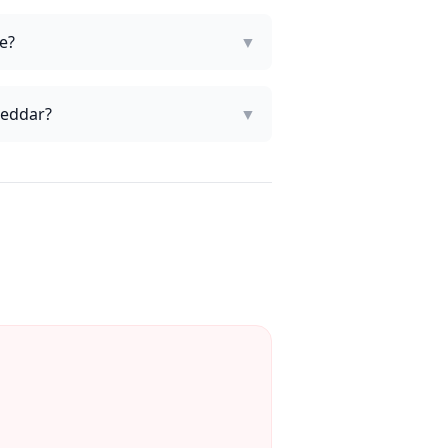
e?
▼
heddar?
▼