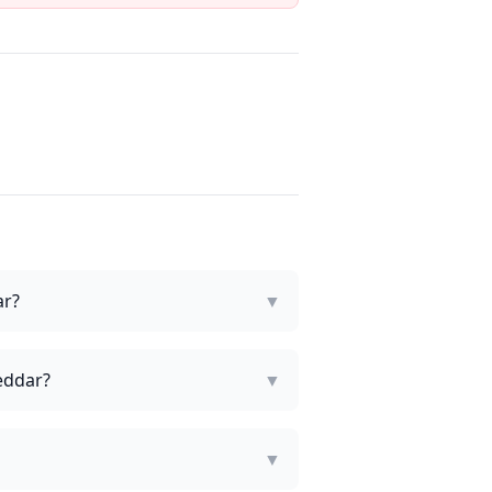
ar?
▼
heddar?
▼
▼