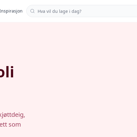
Søk i oppskrifter
Inspirasjon
li
jøttdeig,
rett som