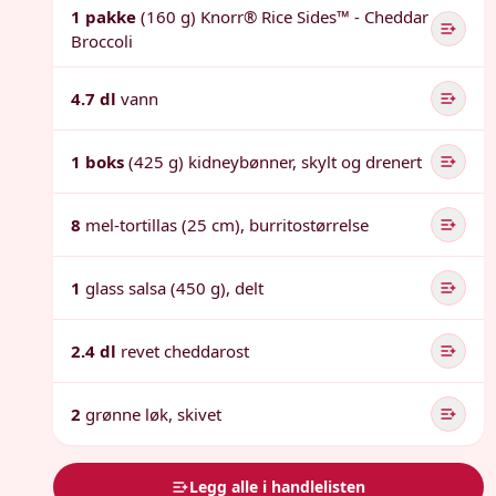
1 pakke
(160 g) Knorr® Rice Sides™ - Cheddar
Broccoli
4.7 dl
vann
1 boks
(425 g) kidneybønner, skylt og drenert
8
mel-tortillas (25 cm), burritostørrelse
1
glass salsa (450 g), delt
2.4 dl
revet cheddarost
2
grønne løk, skivet
Legg alle i handlelisten