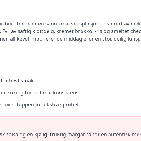
ar-burritoene er en sann smakseksplosjon! Inspirert av mek
. Fyll av saftig kjøttdeig, kremet brokkoli-ris og smeltet c
en allikevel imponerende middag eller en stor, deilig lunsj.
 for best smak.
ter koking for optimal konsistens.
er over toppen for ekstra sprøhet.
sk salsa og en kjølig, fruktig margarita for en autentisk m