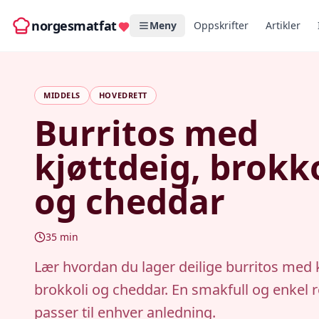
norgesmatfat
Meny
Oppskrifter
Artikler
MIDDELS
HOVEDRETT
Burritos med
kjøttdeig, brokko
og cheddar
35
min
Lær hvordan du lager deilige burritos med k
brokkoli og cheddar. En smakfull og enkel 
passer til enhver anledning.