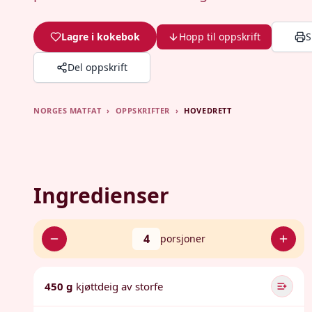
Lagre i kokebok
Hopp til oppskrift
S
Del oppskrift
NORGES MATFAT
›
OPPSKRIFTER
›
HOVEDRETT
Ingredienser
4
porsjoner
450 g
kjøttdeig av storfe