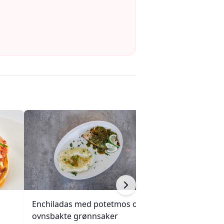
Enchiladas med potetmos og
Kylling, brokkoli
ovnsbakte grønnsaker
cashewnøtter (Un