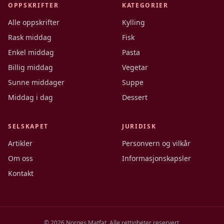
OPPSKRIFTER
KATEGORIER
Alle oppskrifter
Kylling
Rask middag
Fisk
Enkel middag
Pasta
Billig middag
Vegetar
Sunne middager
Suppe
Middag i dag
Dessert
SELSKAPET
JURIDISK
Artikler
Personvern og vilkår
Om oss
Informasjonskapsler
Kontakt
©
2026
Norges Matfat. Alle rettigheter reservert.