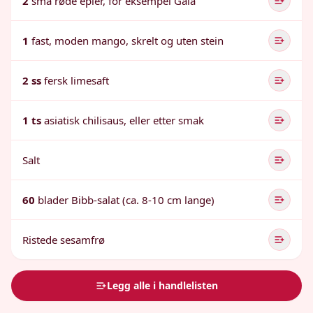
2
små røde epler, for eksempel Gala
1
fast, moden mango, skrelt og uten stein
2 ss
fersk limesaft
1 ts
asiatisk chilisaus, eller etter smak
Salt
60
blader Bibb-salat (ca. 8-10 cm lange)
Ristede sesamfrø
Legg alle i handlelisten