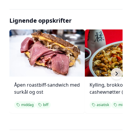
Lignende oppskrifter
Åpen roastbiff-sandwich med
Kylling, brokkoli o
surkål og ost
cashewnøtter (Unie
middag
biff
asiatisk
middag