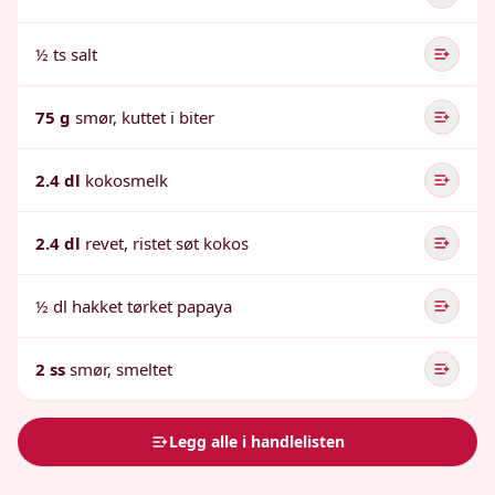
½ ts salt
75 g
smør, kuttet i biter
2.4 dl
kokosmelk
2.4 dl
revet, ristet søt kokos
½ dl hakket tørket papaya
2 ss
smør, smeltet
Legg alle i handlelisten