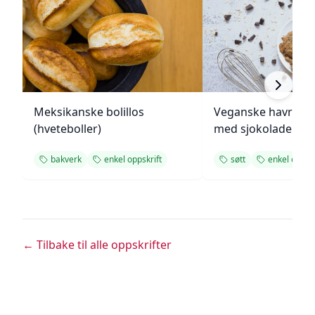
Meksikanske bolillos
Veganske havregr
(hveteboller)
med sjokolade
bakverk
enkel oppskrift
søtt
enkel oppskr
← Tilbake til alle oppskrifter