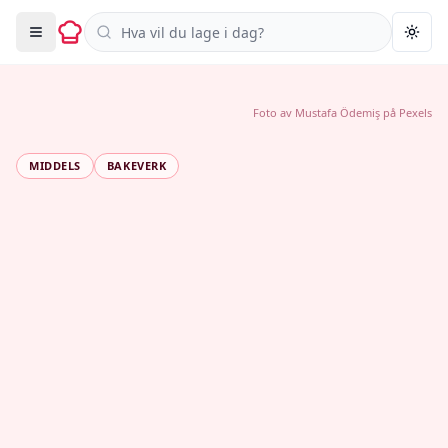
Søk i oppskrifter
Togg
Foto av
Mustafa Ödemiş
på
Pexels
MIDDELS
BAKEVERK