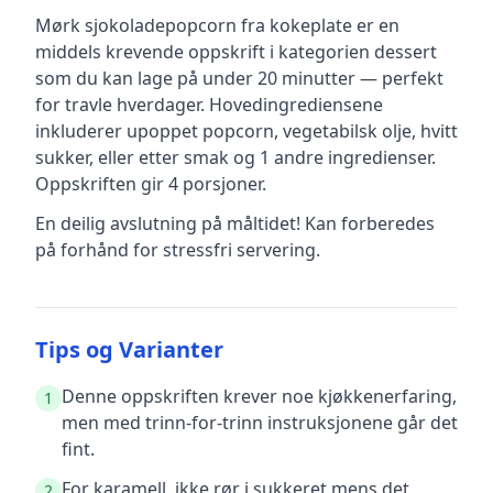
Mørk sjokoladepopcorn fra kokeplate
er en
middels krevende
oppskrift
i kategorien dessert
som du kan lage på under 20 minutter — perfekt
for travle hverdager
.
Hovedingrediensene
inkluderer
upoppet popcorn, vegetabilsk olje, hvitt
sukker, eller etter smak
og 1 andre ingredienser
.
Oppskriften gir
4
porsjoner.
En deilig avslutning på måltidet! Kan forberedes
på forhånd for stressfri servering.
Tips og Varianter
Denne oppskriften krever noe kjøkkenerfaring,
1
men med trinn-for-trinn instruksjonene går det
fint.
For karamell, ikke rør i sukkeret mens det
2