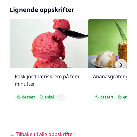
Lignende oppskrifter
Rask jordbæriskrem på fem
Ananasgrateng
minutter
dessert
enkel
+
1
dessert
enkel
← Tilbake til alle oppskrifter