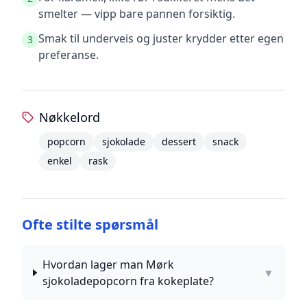
smelter — vipp bare pannen forsiktig.
Smak til underveis og juster krydder etter egen
3
preferanse.
Nøkkelord
popcorn
sjokolade
dessert
snack
enkel
rask
Ofte stilte spørsmål
Hvordan lager man Mørk
▼
sjokoladepopcorn fra kokeplate?