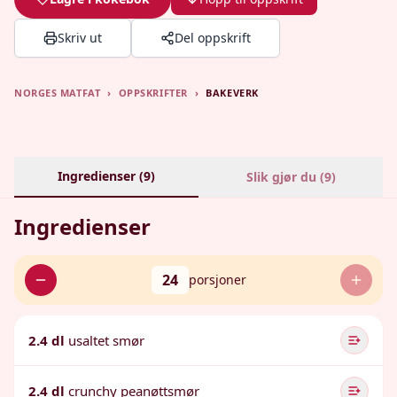
Skriv ut
Del oppskrift
NORGES MATFAT
›
OPPSKRIFTER
›
BAKEVERK
Ingredienser (
9
)
Slik gjør du (
9
)
Ingredienser
24
porsjoner
2.4 dl
usaltet smør
2.4 dl
crunchy peanøttsmør