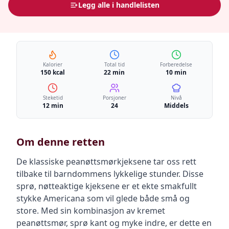
Legg alle i handlelisten
Kalorier
Total tid
Forberedelse
150 kcal
22 min
10 min
Steketid
Porsjoner
Nivå
12 min
24
Middels
Om denne retten
De klassiske peanøttsmørkjeksene tar oss rett
tilbake til barndommens lykkelige stunder. Disse
sprø, nøtteaktige kjeksene er et ekte smakfullt
stykke Americana som vil glede både små og
store. Med sin kombinasjon av kremet
peanøttsmør, sprø kant og myke indre, er dette en