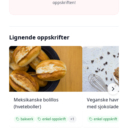
oppskriften!
Lignende oppskrifter
Meksikanske bolillos
Veganske havregr
(hveteboller)
med sjokolade
bakverk
enkel oppskrift
+
1
enkel oppskrift
s