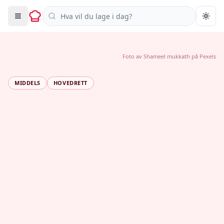
Søk i oppskrifter
Togg
Foto av
Shameel mukkath
på
Pexels
MIDDELS
HOVEDRETT