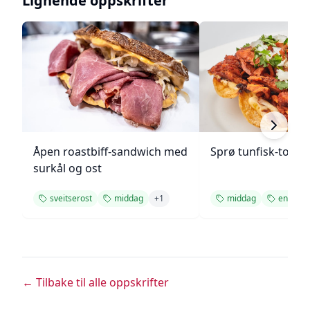
Lignende oppskrifter
Åpen roastbiff-sandwich med
Sprø tunfisk-tosta
surkål og ost
sveitserost
middag
+
1
middag
enkel
← Tilbake til alle oppskrifter