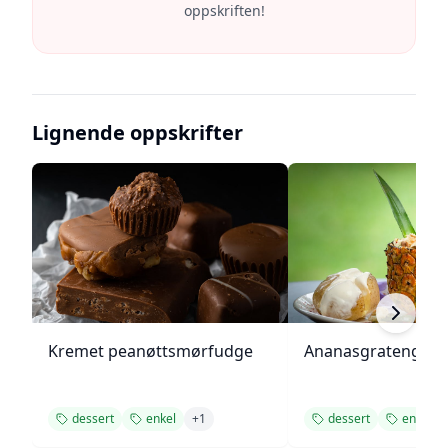
oppskriften!
Lignende oppskrifter
Kremet peanøttsmørfudge
Ananasgrateng
dessert
enkel
+
1
dessert
enkel