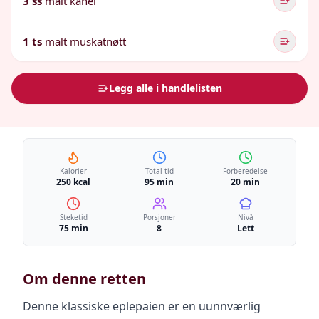
3 ss
malt kanel
1 ts
malt muskatnøtt
Legg alle i handlelisten
Kalorier
Total tid
Forberedelse
250 kcal
95 min
20 min
Steketid
Porsjoner
Nivå
75 min
8
Lett
Om denne retten
Denne klassiske eplepaien er en uunnværlig