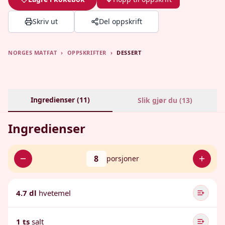
Skriv ut
Del oppskrift
NORGES MATFAT
›
OPPSKRIFTER
›
DESSERT
Ingredienser (
11
)
Slik gjør du (
13
)
Ingredienser
8
porsjoner
4.7 dl
hvetemel
1 ts
salt