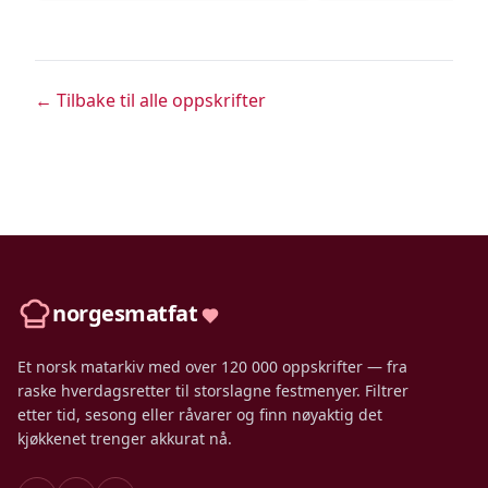
← Tilbake til alle oppskrifter
norgesmatfat
Et norsk matarkiv med over 120 000 oppskrifter — fra
raske hverdagsretter til storslagne festmenyer. Filtrer
etter tid, sesong eller råvarer og finn nøyaktig det
kjøkkenet trenger akkurat nå.