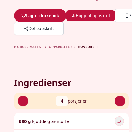
Lagre i kokebok
Hopp til oppskrift
S
Del oppskrift
NORGES MATFAT
›
OPPSKRIFTER
›
HOVEDRETT
Ingredienser
4
porsjoner
680 g
kjøttdeig av storfe