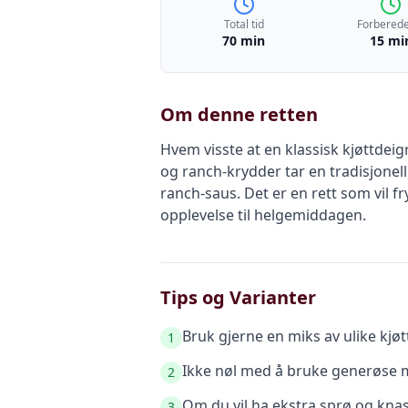
Total tid
Forberede
70 min
15 mi
Om denne retten
Hvem visste at en klassisk kjøttdei
og ranch-krydder tar en tradisjonel
ranch-saus. Det er en rett som vil 
opplevelse til helgemiddagen.
Tips og Varianter
Bruk gjerne en miks av ulike kjø
1
Ikke nøl med å bruke generøse m
2
Om du vil ha ekstra sprø og knas
3