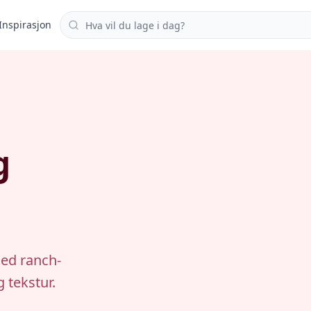
Søk i oppskrifter
Inspirasjon
g
med ranch-
 tekstur.