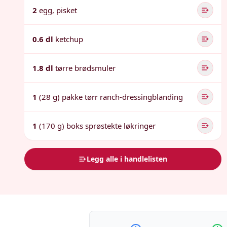
2
egg, pisket
0.6 dl
ketchup
1.8 dl
tørre brødsmuler
1
(28 g) pakke tørr ranch-dressingblanding
1
(170 g) boks sprøstekte løkringer
Legg alle i handlelisten