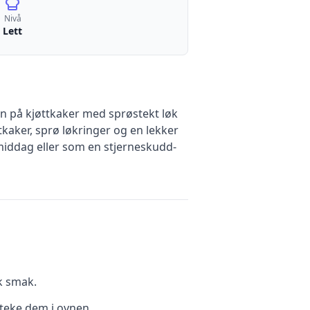
Nivå
Lett
en på kjøttkaker med sprøstekt løk
tkaker, sprø løkringer og en lekker
emiddag eller som en stjerneskudd-
k smak.
steke dem i ovnen.