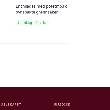
Enchiladas med potetmos og
Langkokt okseg
ovnsbakte grønnsaker
sopp og løk
middag
enkel
middag
enkel
SELSKAPET
JURIDISK