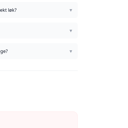
ekt løk?
▼
▼
age?
▼