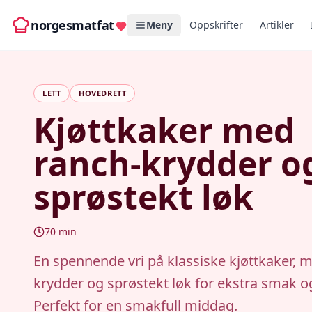
norgesmatfat
Meny
Oppskrifter
Artikler
LETT
HOVEDRETT
Kjøttkaker med
ranch-krydder o
sprøstekt løk
70
min
En spennende vri på klassiske kjøttkaker, 
krydder og sprøstekt løk for ekstra smak og
Perfekt for en smakfull middag.