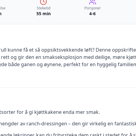
lse
Steketid
Porsjoner
n
55 min
4-6
grull kunne få et så oppsiktsvekkende løft? Denne oppskrift
l rett og gir den en smakseksplosjon med deilige, møre kjøt
fryde både ganen og øynene, perfekt for en hyggelig famili
ttsorter for å gi kjøttkakene enda mer smak.
engder av ranch-dressingen – den gir virkelig en fantastis
ende løkringer, kan du frityrsteke dem raskt i stedet for å 