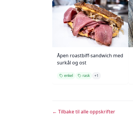
Åpen roastbiff-sandwich med
surkål og ost
enkel
rask
+
1
← Tilbake til alle oppskrifter