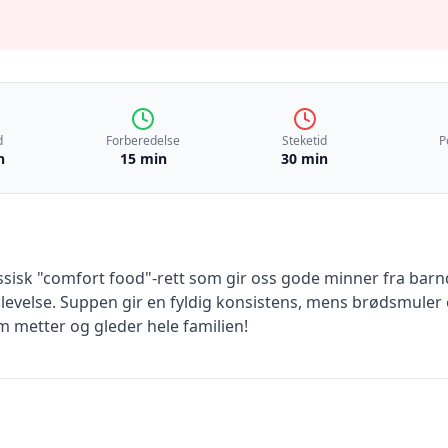
d
Forberedelse
Steketid
P
n
15 min
30 min
assisk "comfort food"-rett som gir oss gode minner fra ba
pplevelse. Suppen gir en fyldig konsistens, mens brødsmuler
 metter og gleder hele familien!