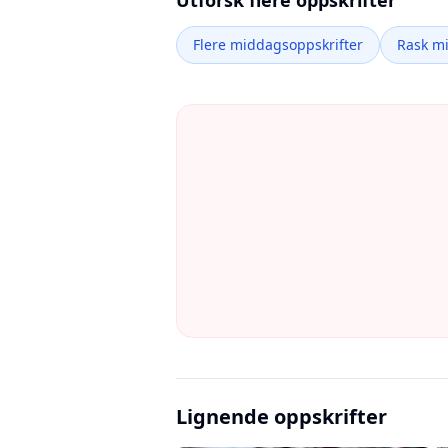
Utforsk flere oppskrifter
Flere middagsoppskrifter
Rask m
Lignende oppskrifter