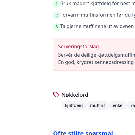
Bruk magert kjøttdeig for best 
1
Forvarm muffinsformen før du fyll
2
Ta gjerne muffinene ut av ovnen e
3
Serveringsforslag
Servér de deilige kjøttdeigsmuffi
En god, krydret sennepsdressing el
Nøkkelord
kjøttdeig
muffins
enkel
ra
Ofte stilte spørsmål