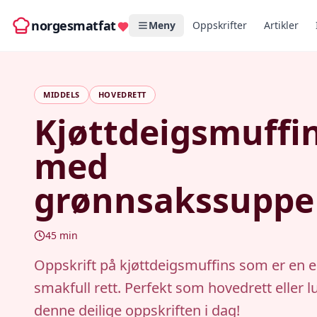
norgesmatfat
Meny
Oppskrifter
Artikler
MIDDELS
HOVEDRETT
Kjøttdeigsmuffi
med
grønnsakssuppe
45
min
Oppskrift på kjøttdeigsmuffins som er en 
smakfull rett. Perfekt som hovedrett eller l
denne deilige oppskriften i dag!