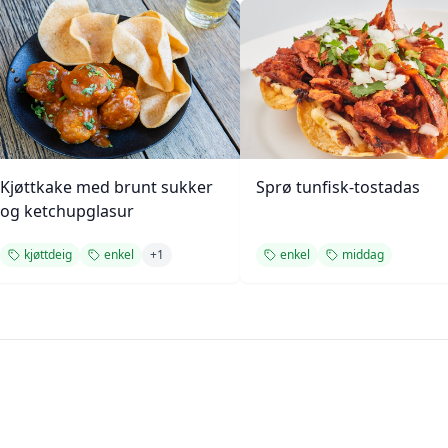
Kjøttkake med brunt sukker
Sprø tunfisk-tostadas
og ketchupglasur
kjøttdeig
enkel
+
1
enkel
middag