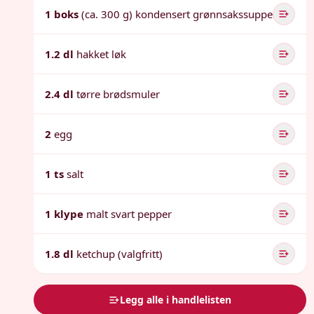
1 boks
(ca. 300 g) kondensert grønnsakssuppe
1.2 dl
hakket løk
2.4 dl
tørre brødsmuler
2
egg
1 ts
salt
1 klype
malt svart pepper
1.8 dl
ketchup (valgfritt)
Legg alle i handlelisten