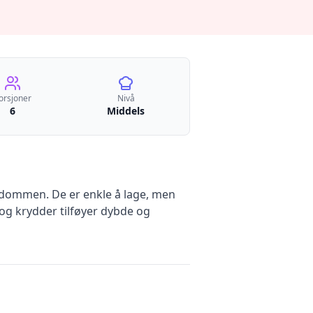
orsjoner
Nivå
6
Middels
rndommen. De er enkle å lage, men
 og krydder tilføyer dybde og