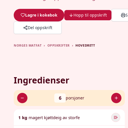
Lagre i kokebok
Hopp til oppskrift
S
Del oppskrift
NORGES MATFAT
›
OPPSKRIFTER
›
HOVEDRETT
Ingredienser
6
porsjoner
1 kg
magert kjøttdeig av storfe