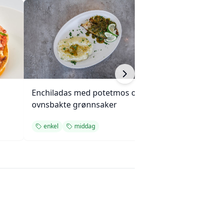
Enchiladas med potetmos og
Langkokt okseg
ovnsbakte grønnsaker
sopp og løk
enkel
middag
enkel
middag