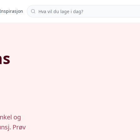
Søk i oppskrifter
Inspirasjon
ns
enkel og
unsj. Prøv