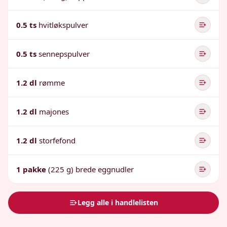
0.5 ts
hvitløkspulver
0.5 ts
sennepspulver
1.2 dl
rømme
1.2 dl
majones
1.2 dl
storfefond
1 pakke
(225 g) brede eggnudler
Legg alle i handlelisten