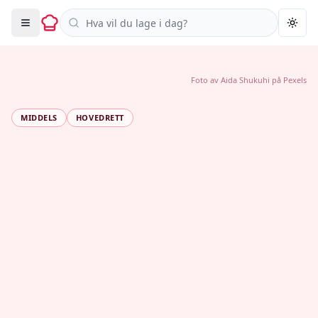
Søk i oppskrifter
Togg
Foto av
Aida Shukuhi
på
Pexels
MIDDELS
HOVEDRETT