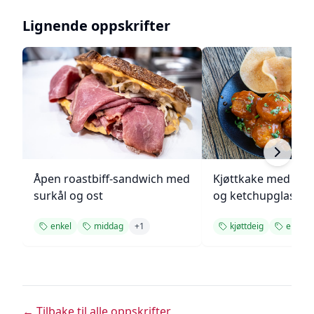
Lignende oppskrifter
Åpen roastbiff-sandwich med
Kjøttkake med bru
surkål og ost
og ketchupglasur
enkel
middag
+
1
kjøttdeig
enkel
← Tilbake til alle oppskrifter