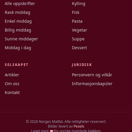
Alle oppskrifter
Kylling
Rask middag
Fisk
Enkel middag
Pasta
Billig middag
Vegetar
Sunne middager
Suppe
Middag i dag
Dessert
SELSKAPET
JURIDISK
Artikler
Personvern og vilkår
Om oss
Informasjonskapsler
Kontakt
©
2026
Norges Matfat. Alle rettigheter reservert.
Bilder levert av
Pexels
Laget med
for norske matglade kjøkken.