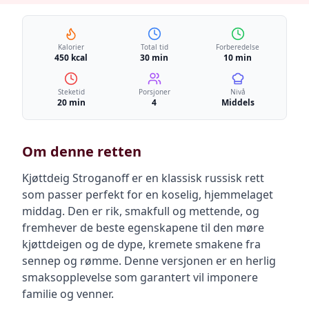
Kalorier
Total tid
Forberedelse
450 kcal
30 min
10 min
Steketid
Porsjoner
Nivå
20 min
4
Middels
Om denne retten
Kjøttdeig Stroganoff er en klassisk russisk rett
som passer perfekt for en koselig, hjemmelaget
middag. Den er rik, smakfull og mettende, og
fremhever de beste egenskapene til den møre
kjøttdeigen og de dype, kremete smakene fra
sennep og rømme. Denne versjonen er en herlig
smaksopplevelse som garantert vil imponere
familie og venner.