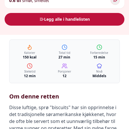
0.6 dl
smør, smeltet
Legg alle i handlelisten
Kalorier
Total tid
Forberedelse
150 kcal
27 min
15 min
Steketid
Porsjoner
Nivå
12 min
12
Middels
Om denne retten
Disse luftige, sprø "biscuits" har sin opprinnelse i
det tradisjonelle søramerikanske kjøkkenet, hvor
de ofte ble servert som et uunnværlig tilbehør til
varme supper og gryteretter. Med sin gylne farge