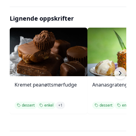
Lignende oppskrifter
Kremet peanøttsmørfudge
Ananasgrateng
dessert
enkel
+
1
dessert
enkel