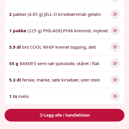
2
pakker (à 85 g) JELL-O kirsebærsmak gelatin
1 pakke
(225 g) PHILADELPHIA kremost, myknet
5.9 dl
tint COOL WHIP kremet topping, delt
55 g
BAKER'S semi-søt sjokolade, skåret i flak
5.3 dl
ferske, mørke, søte kirsebær, uten stein
1 ts
melis
Legg alle i handlelisten