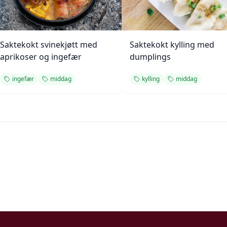
Saktekokt svinekjøtt med
Saktekokt kylling med
aprikoser og ingefær
dumplings
ingefær
middag
kylling
middag