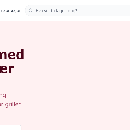
Søk i oppskrifter
Inspirasjon
 med
ær
ing
r grillen