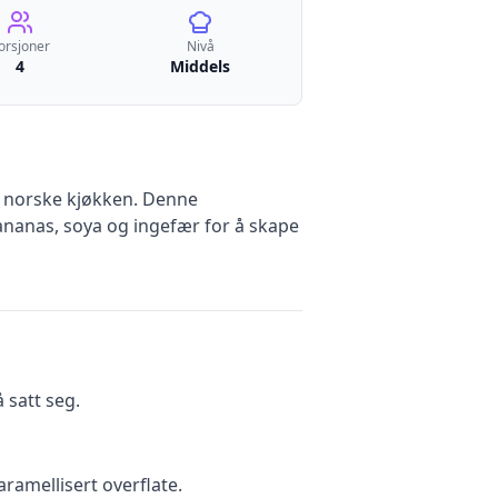
orsjoner
Nivå
4
Middels
et norske kjøkken. Denne
 ananas, soya og ingefær for å skape
å satt seg.
aramellisert overflate.