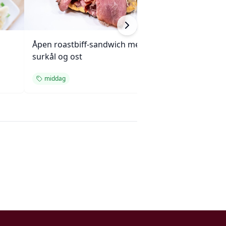
Åpen roastbiff-sandwich med
Kjøttpai (Tourtièr
surkål og ost
Quebec
middag
middag