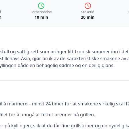
d
Forberedelse
Steketid
P
n
10 min
20 min
akfull og saftig rett som bringer litt tropisk sommer inn i d
 Stillehavs-Asia, gjør bruk av de karakteristiske smakene av
yllingen både en behagelig sødme og en deilig glans.
til å marinere – minst 24 timer for at smakene virkelig skal f
ilet for å unngå at fettet brenner på grillen.
 på kyllingen, slik at du får fine grillstriper og en nydelig k