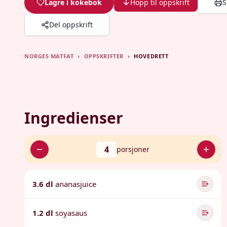
Lagre i kokebok
Hopp til oppskrift
S
Del oppskrift
NORGES MATFAT
›
OPPSKRIFTER
›
HOVEDRETT
Ingredienser
4
porsjoner
3.6 dl
ananasjuice
1.2 dl
soyasaus