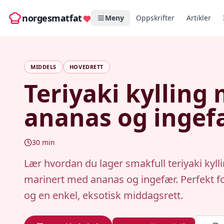
norgesmatfat
Meny
Oppskrifter
Artikler
MIDDELS
HOVEDRETT
Teriyaki kylling
ananas og ingef
30
min
Lær hvordan du lager smakfull teriyaki kyll
marinert med ananas og ingefær. Perfekt fo
og en enkel, eksotisk middagsrett.