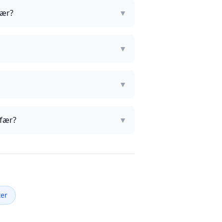
fær?
▼
▼
▼
efær?
▼
ter