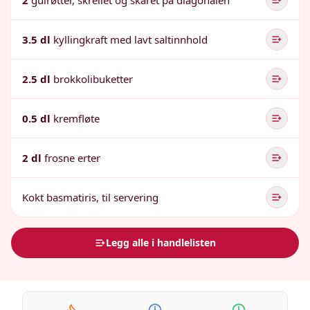
2
gulrøtter, skrellet og skåret på diagonalen
3.5 dl
kyllingkraft med lavt saltinnhold
2.5 dl
brokkolibuketter
0.5 dl
kremfløte
2 dl
frosne erter
Kokt basmatiris, til servering
Legg alle i handlelisten