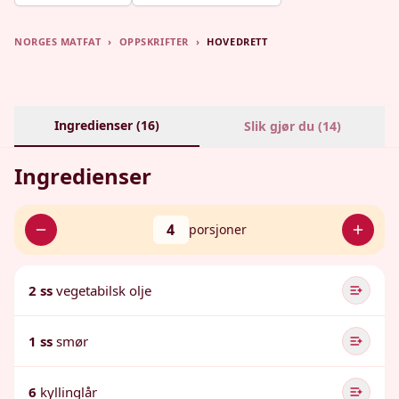
NORGES MATFAT
›
OPPSKRIFTER
›
HOVEDRETT
Ingredienser (
16
)
Slik gjør du (
14
)
Ingredienser
4
porsjoner
2 ss
vegetabilsk olje
1 ss
smør
6
kyllinglår