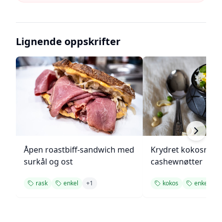
Lignende oppskrifter
Åpen roastbiff-sandwich med
Krydret kokosris 
surkål og ost
cashewnøtter
rask
enkel
+
1
kokos
enkel
+