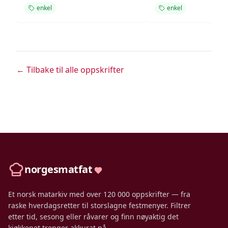
enkel
enkel
← Tilbake til alle oppskrifter
norgesmatfat
Et norsk matarkiv med over 120 000 oppskrifter — fra
raske hverdagsretter til storslagne festmenyer. Filtrer
etter tid, sesong eller råvarer og finn nøyaktig det
kjøkkenet trenger akkurat nå.