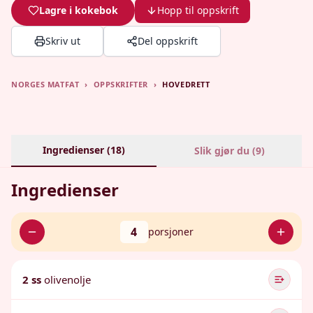
Lagre i kokebok
Hopp til oppskrift
Skriv ut
Del oppskrift
NORGES MATFAT
›
OPPSKRIFTER
›
HOVEDRETT
Ingredienser (
18
)
Slik gjør du (
9
)
Ingredienser
4
porsjoner
2 ss
olivenolje