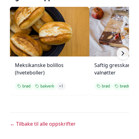
Meksikanske bolillos
Saftig gresskarbr
(hveteboller)
valnøtter
brød
bakverk
+
1
brød
brødmaski
← Tilbake til alle oppskrifter