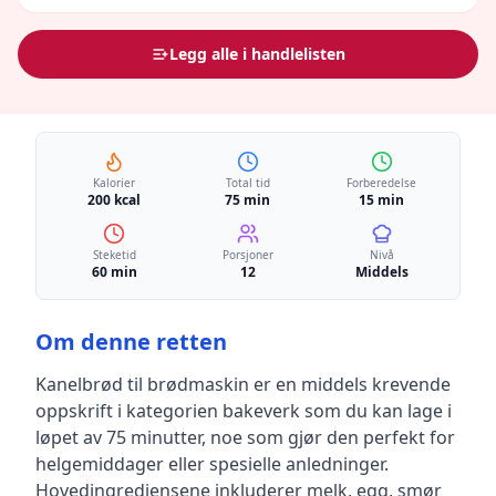
Legg alle i handlelisten
Kalorier
Total tid
Forberedelse
200 kcal
75 min
15 min
Steketid
Porsjoner
Nivå
60 min
12
Middels
Om denne retten
Kanelbrød til brødmaskin
er en
middels krevende
oppskrift
i kategorien bakeverk
som du kan lage i
løpet av 75 minutter, noe som gjør den perfekt for
helgemiddager eller spesielle anledninger
.
Hovedingrediensene inkluderer
melk, egg, smør