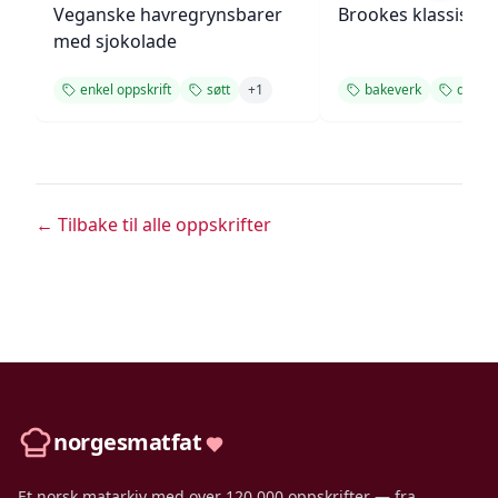
Veganske havregrynsbarer
Brookes klassiske
med sjokolade
enkel oppskrift
søtt
+
1
bakeverk
desser
← Tilbake til alle oppskrifter
norgesmatfat
Et norsk matarkiv med over 120 000 oppskrifter — fra