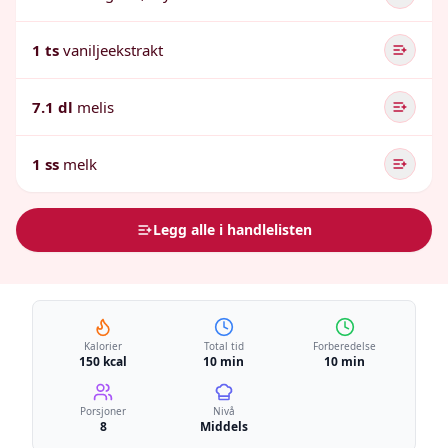
1 ts
vaniljeekstrakt
7.1 dl
melis
1 ss
melk
Legg alle i handlelisten
Kalorier
Total tid
Forberedelse
150 kcal
10 min
10 min
Porsjoner
Nivå
8
Middels