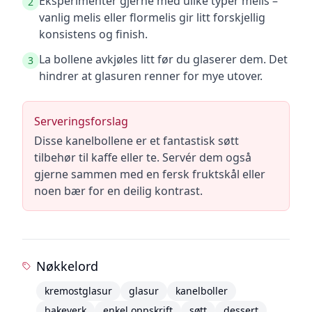
Eksperimenter gjerne med ulike typer melis –
2
vanlig melis eller flormelis gir litt forskjellig
konsistens og finish.
La bollene avkjøles litt før du glaserer dem. Det
3
hindrer at glasuren renner for mye utover.
Serveringsforslag
Disse kanelbollene er et fantastisk søtt
tilbehør til kaffe eller te. Servér dem også
gjerne sammen med en fersk fruktskål eller
noen bær for en deilig kontrast.
Nøkkelord
kremostglasur
glasur
kanelboller
bakeverk
enkel oppskrift
søtt
dessert