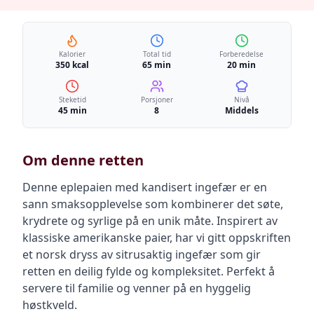
Kalorier
Total tid
Forberedelse
350 kcal
65 min
20 min
Steketid
Porsjoner
Nivå
45 min
8
Middels
Om denne retten
Denne eplepaien med kandisert ingefær er en
sann smaksopplevelse som kombinerer det søte,
krydrete og syrlige på en unik måte. Inspirert av
klassiske amerikanske paier, har vi gitt oppskriften
et norsk dryss av sitrusaktig ingefær som gir
retten en deilig fylde og kompleksitet. Perfekt å
servere til familie og venner på en hyggelig
høstkveld.