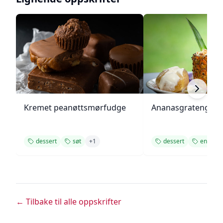
Kremet peanøttsmørfudge
Ananasgrateng
dessert
søt
+
1
dessert
enkel
← Tilbake til alle oppskrifter