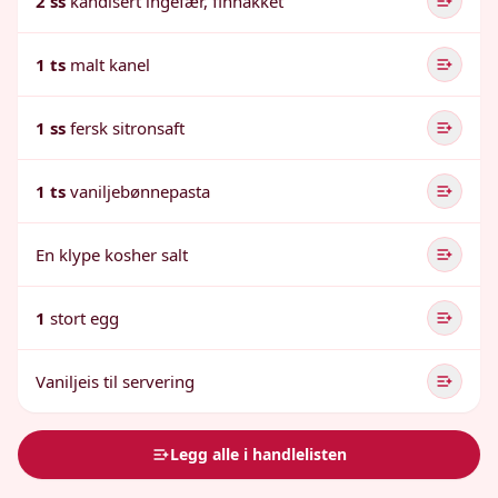
2 ss
kandisert ingefær, finhakket
1 ts
malt kanel
1 ss
fersk sitronsaft
1 ts
vaniljebønnepasta
En klype kosher salt
1
stort egg
Vaniljeis til servering
Legg alle i handlelisten