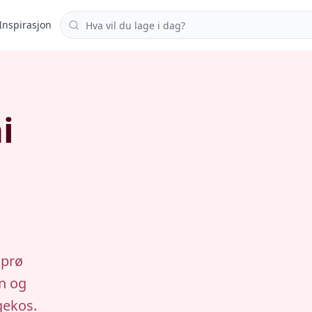
Søk i oppskrifter
Inspirasjon
i
g
sprø
n og
gekos.