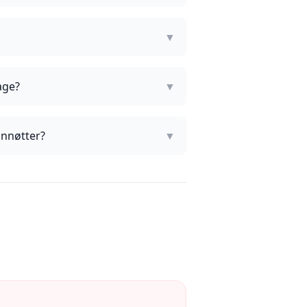
▼
age?
▼
annøtter?
▼