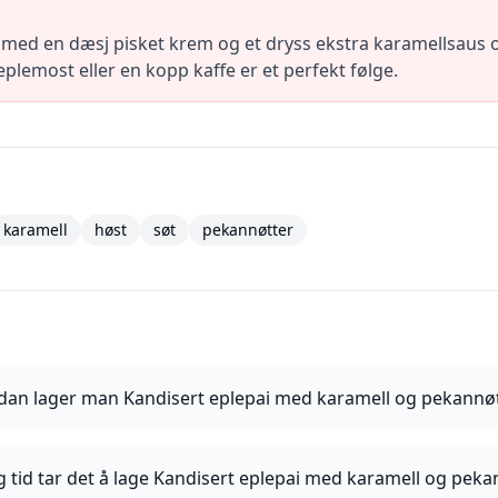
 med en dæsj pisket krem og et dryss ekstra karamellsaus 
plemost eller en kopp kaffe er et perfekt følge.
karamell
høst
søt
pekannøtter
dan lager man Kandisert eplepai med karamell og pekannø
g tid tar det å lage Kandisert eplepai med karamell og peka