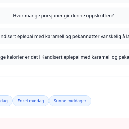
Hvor mange porsjoner gir denne oppskriften?
andisert eplepai med karamell og pekannøtter vanskelig å l
e kalorier er det i Kandisert eplepai med karamell og pek
ddag
Enkel middag
Sunne middager