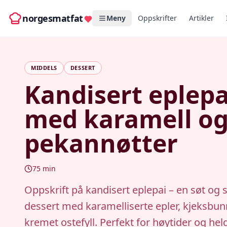
norgesmatfat
Meny
Oppskrifter
Artikler
MIDDELS
DESSERT
Kandisert eplepa
med karamell o
pekannøtter
75
min
Oppskrift på kandisert eplepai – en søt og 
dessert med karamelliserte epler, kjeksbun
kremet ostefyll. Perfekt for høytider og hel