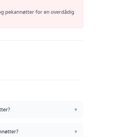
og pekannøtter for en overdådig
tter?
▼
nnøtter?
▼