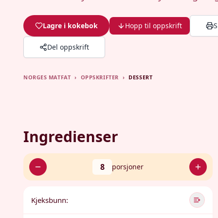
Lagre i kokebok
Hopp til oppskrift
S
Del oppskrift
NORGES MATFAT
›
OPPSKRIFTER
›
DESSERT
Ingredienser
8
porsjoner
Kjeksbunn: