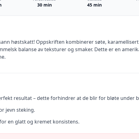
n
30 min
45 min
sann høstskatt! Oppskriften kombinerer søte, karamelliser
mmelsk balanse av teksturer og smaker. Dette er en amerik
ne.
rfekt resultat – dette forhindrer at de blir for bløte under 
or jevn steking.
or en glatt og kremet konsistens.