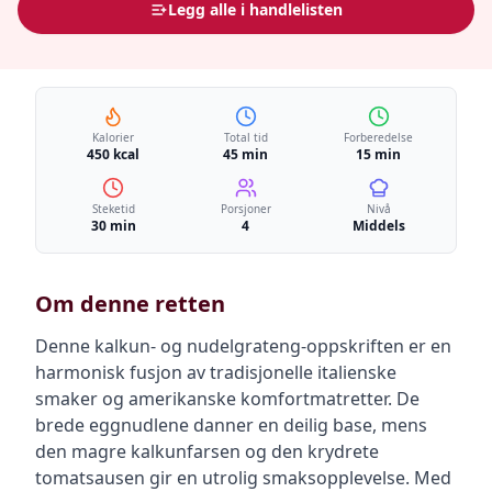
Legg alle i handlelisten
Kalorier
Total tid
Forberedelse
450 kcal
45 min
15 min
Steketid
Porsjoner
Nivå
30 min
4
Middels
Om denne retten
Denne kalkun- og nudelgrateng-oppskriften er en
harmonisk fusjon av tradisjonelle italienske
smaker og amerikanske komfortmatretter. De
brede eggnudlene danner en deilig base, mens
den magre kalkunfarsen og den krydrete
tomatsausen gir en utrolig smaksopplevelse. Med