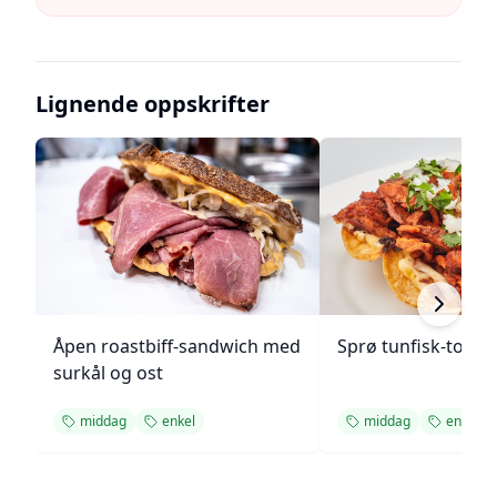
Lignende oppskrifter
Åpen roastbiff-sandwich med
Sprø tunfisk-tosta
surkål og ost
middag
enkel
middag
enkel