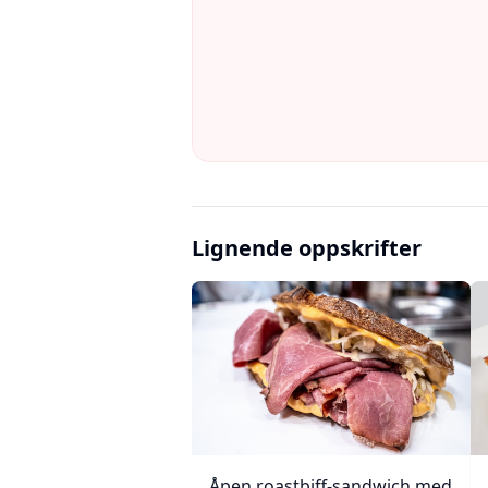
Lignende oppskrifter
Åpen roastbiff-sandwich med