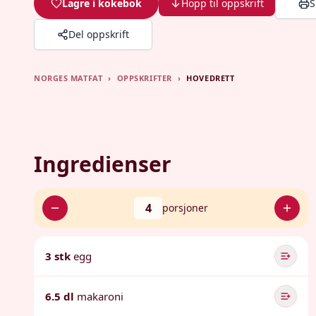
Lagre i kokebok
Hopp til oppskrift
S
Del oppskrift
NORGES MATFAT
›
OPPSKRIFTER
›
HOVEDRETT
Ingredienser
4
porsjoner
3 stk
egg
6.5 dl
makaroni