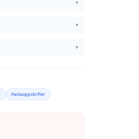
▼
▼
?
▼
r
Pastaoppskrifter