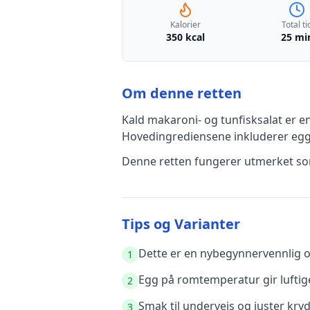
Kalorier
Total ti
350 kcal
25 mi
Om denne retten
Kald makaroni- og tunfisksalat
er e
Hovedingrediensene inkluderer
egg
Denne retten fungerer utmerket som
Tips og Varianter
Dette er en nybegynnervennlig op
1
Egg på romtemperatur gir luftige
2
Smak til underveis og juster kry
3