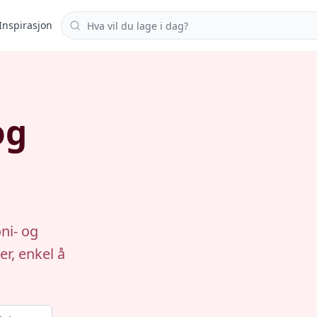
Søk i oppskrifter
Inspirasjon
og
ni- og
r, enkel å