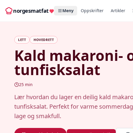
norgesmatfat
Meny
Oppskrifter
Artikler
LETT
HOVEDRETT
Kald makaroni- 
tunfisksalat
25
min
Lær hvordan du lager en deilig kald makaro
tunfisksalat. Perfekt for varme sommerdage
lage og smakfull.