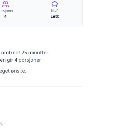
orsjoner
Nivå
4
Lett
 omtrent 25 minutter
.
en gir
4
porsjoner.
eget ønske.
k.