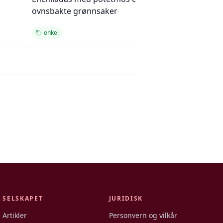
ovnsbakte grønnsaker
cashewnøtter
enkel
enkel
SELSKAPET
JURIDISK
Artikler
Personvern og vilkår