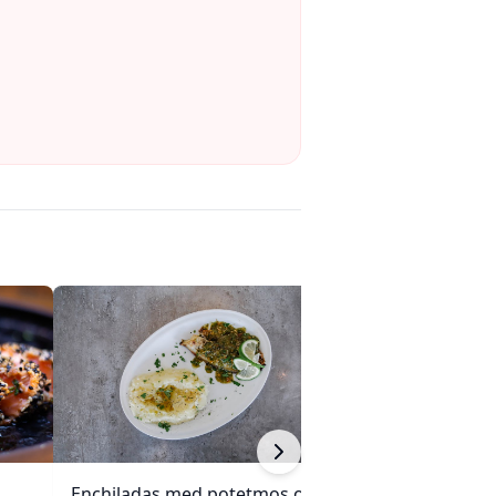
Enchiladas med potetmos og
Krydret kokosri