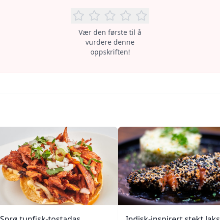
Vær den første til å
vurdere denne
oppskriften!
Sprø tunfisk-tostadas
Indisk-inspirert stekt laks