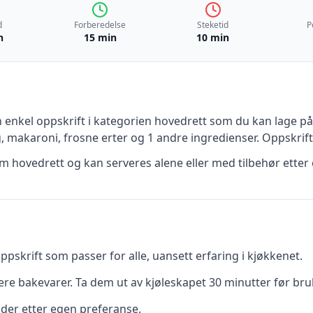
d
Forberedelse
Steketid
P
n
15 min
10 min
n
enkel
oppskrift
i kategorien hovedrett
som du kan lage på
, makaroni, frosne erter
og 1 andre ingredienser
.
Oppskrift
 hovedrett og kan serveres alene eller med tilbehør etter 
pskrift som passer for alle, uansett erfaring i kjøkkenet.
re bakevarer. Ta dem ut av kjøleskapet 30 minutter før bru
dder etter egen preferanse.