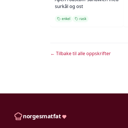
surkål og ost
enkel
rask
← Tilbake til alle oppskrifter
norgesmatfat