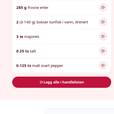
285 g
frosne erter
2
(à 140 g) bokser tunfisk i vann, drenert
3 ss
majones
0.25 ts
salt
0.125 ts
malt svart pepper
Legg alle i handlelisten