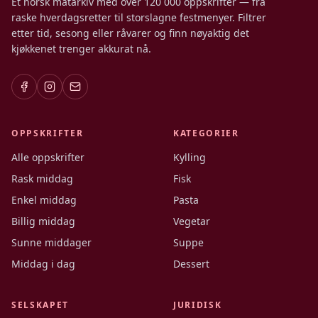
Et norsk matarkiv med over 120 000 oppskrifter — fra
raske hverdagsretter til storslagne festmenyer. Filtrer
etter tid, sesong eller råvarer og finn nøyaktig det
kjøkkenet trenger akkurat nå.
OPPSKRIFTER
KATEGORIER
Alle oppskrifter
Kylling
Rask middag
Fisk
Enkel middag
Pasta
Billig middag
Vegetar
Sunne middager
Suppe
Middag i dag
Dessert
SELSKAPET
JURIDISK