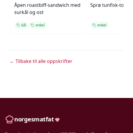
Åpen roastbiff-sandwich med
Sprø tunfisk-tosta
surkål og ost
kål
enkel
enkel
← Tilbake til alle oppskrifter
norgesmatfat