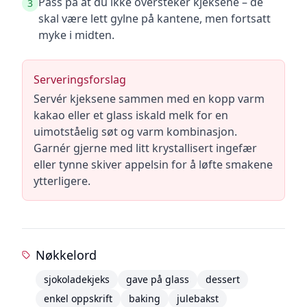
Pass på at du ikke oversteker kjeksene – de
3
skal være lett gylne på kantene, men fortsatt
myke i midten.
Serveringsforslag
Servér kjeksene sammen med en kopp varm
kakao eller et glass iskald melk for en
uimotståelig søt og varm kombinasjon.
Garnér gjerne med litt krystallisert ingefær
eller tynne skiver appelsin for å løfte smakene
ytterligere.
Nøkkelord
sjokoladekjeks
gave på glass
dessert
enkel oppskrift
baking
julebakst