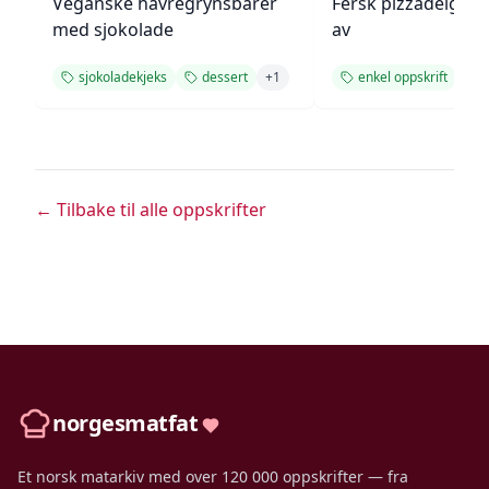
Veganske havregrynsbarer
Fersk pizzadeig fr
med sjokolade
av
sjokoladekjeks
dessert
+
1
enkel oppskrift
← Tilbake til alle oppskrifter
norgesmatfat
Et norsk matarkiv med over 120 000 oppskrifter — fra