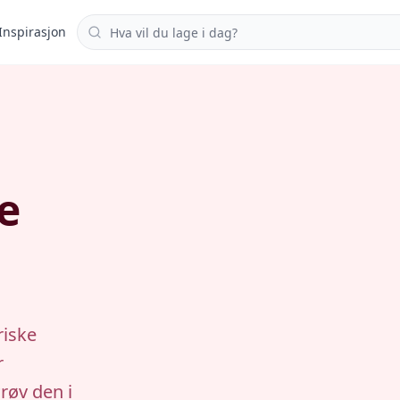
Søk i oppskrifter
Inspirasjon
e
riske
r
røv den i