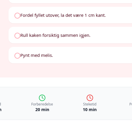
Fordel fyllet utover, la det være 1 cm kant.
Rull kaken forsiktig sammen igjen.
Pynt med melis.
d
Forberedelse
Steketid
P
n
20 min
10 min