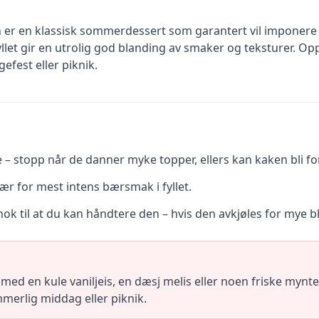
n er en klassisk sommerdessert som garantert vil imponere 
let gir en utrolig god blanding av smaker og teksturer. Opps
efest eller piknik.
 – stopp når de danner myke topper, ellers kan kaken bli for
ær for mest intens bærsmak i fyllet.
ok til at du kan håndtere den – hvis den avkjøles for mye blir 
 med en kule vaniljeis, en dæsj melis eller noen friske myn
merlig middag eller piknik.