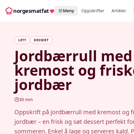
norgesmatfat
Meny
Oppskrifter
Artikler
LETT
DESSERT
Jordbærrull med
kremost og frisk
jordbær
30
min
Oppskrift på jordbærrull med kremost og f
jordbær – en frisk og søt dessert perfekt fo
sommeren. Enkel å lage og serveres kald. P