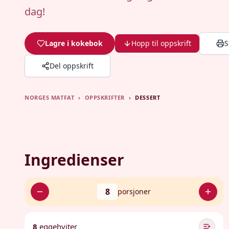
dag!
Lagre i kokebok
Hopp til oppskrift
S
Del oppskrift
NORGES MATFAT
›
OPPSKRIFTER
›
DESSERT
Ingredienser
8
porsjoner
8
eggehviter