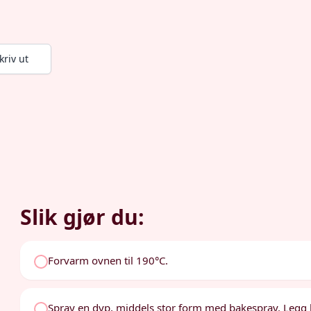
kriv ut
Slik gjør du:
Forvarm ovnen til 190°C.
Spray en dyp, middels stor form med bakespray. Legg 