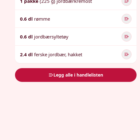
1 pakke
(225 g) jordbærkremost
0.6 dl
rømme
0.6 dl
jordbærsyltetøy
2.4 dl
ferske jordbær, hakket
Legg alle i handlelisten