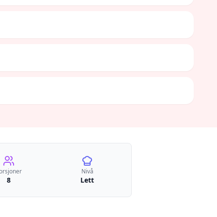
orsjoner
Nivå
8
Lett