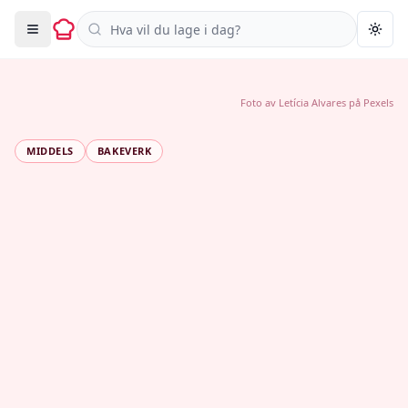
Søk i oppskrifter
Togg
Foto av
Letícia Alvares
på
Pexels
MIDDELS
BAKEVERK