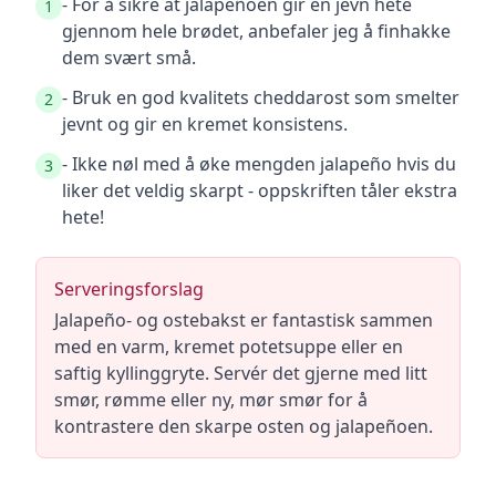
- For å sikre at jalapeñoen gir en jevn hete
1
gjennom hele brødet, anbefaler jeg å finhakke
dem svært små.
- Bruk en god kvalitets cheddarost som smelter
2
jevnt og gir en kremet konsistens.
- Ikke nøl med å øke mengden jalapeño hvis du
3
liker det veldig skarpt - oppskriften tåler ekstra
hete!
Serveringsforslag
Jalapeño- og ostebakst er fantastisk sammen
med en varm, kremet potetsuppe eller en
saftig kyllinggryte. Servér det gjerne med litt
smør, rømme eller ny, mør smør for å
kontrastere den skarpe osten og jalapeñoen.