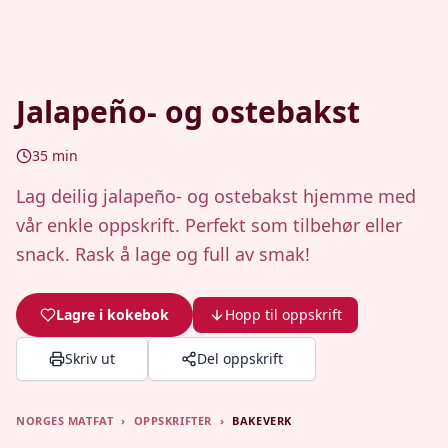
Jalapeño- og ostebakst
35
min
Lag deilig jalapeño- og ostebakst hjemme med
vår enkle oppskrift. Perfekt som tilbehør eller
snack. Rask å lage og full av smak!
Lagre i kokebok
Hopp til oppskrift
Skriv ut
Del oppskrift
NORGES MATFAT
›
OPPSKRIFTER
›
BAKEVERK