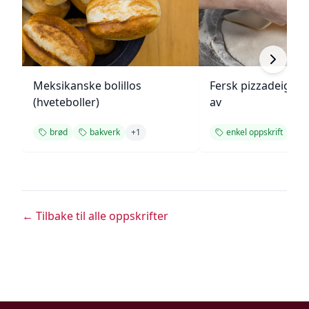
Meksikanske bolillos
Fersk pizzadeig fr
(hveteboller)
av
brød
bakverk
+
1
enkel oppskrift
← Tilbake til alle oppskrifter