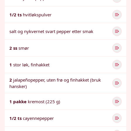
1/2 ts
hvitløkspulver
salt og nykvernet svart pepper etter smak
2 ss
smør
1
stor løk, finhakket
2
jalapeñopepper, uten frø og finhakket (bruk
hansker)
1 pakke
kremost (225 g)
1/2 ts
cayennepepper