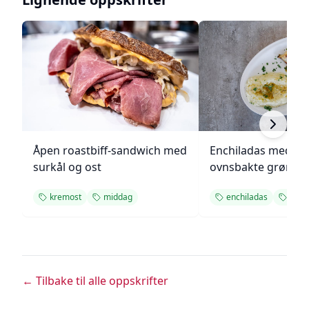
Åpen roastbiff-sandwich med
Enchiladas med p
surkål og ost
ovnsbakte grønns
kremost
middag
enchiladas
midd
← Tilbake til alle oppskrifter