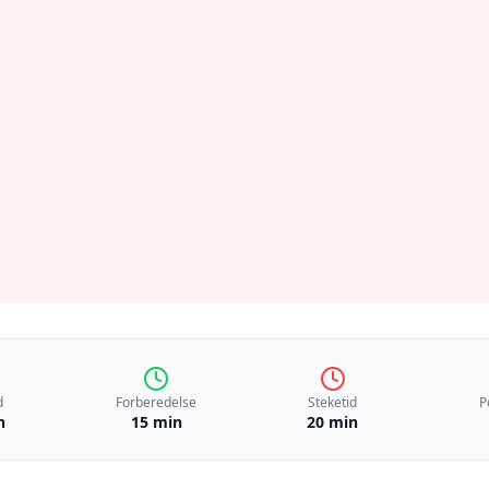
d
Forberedelse
Steketid
P
n
15 min
20 min