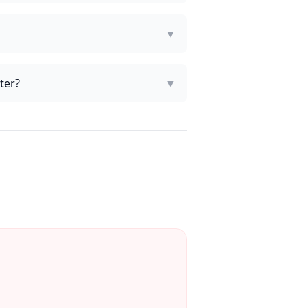
▼
ter?
▼