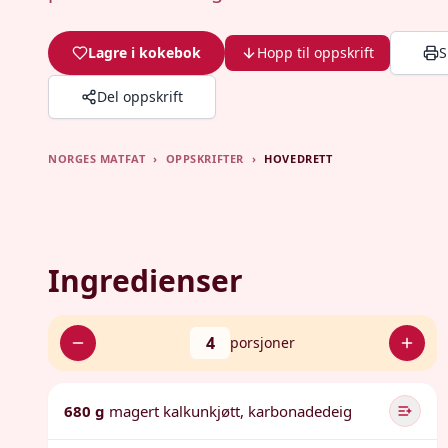
Lagre i kokebok
Hopp til oppskrift
S
Del oppskrift
NORGES MATFAT
›
OPPSKRIFTER
›
HOVEDRETT
Ingredienser
4
porsjoner
680 g
magert kalkunkjøtt, karbonadedeig