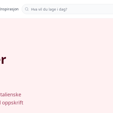
Søk i oppskrifter
Inspirasjon
r
italienske
l oppskrift