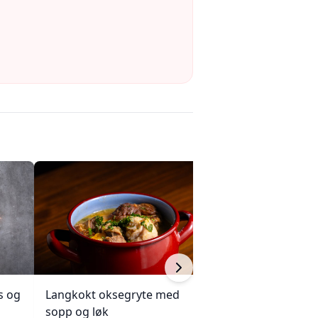
s og
Langkokt oksegryte med
Kjøttkake med b
sopp og løk
og ketchupglasu