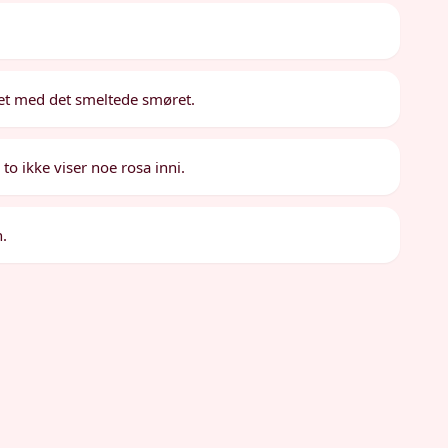
kket med det smeltede smøret.
i to ikke viser noe rosa inni.
h.