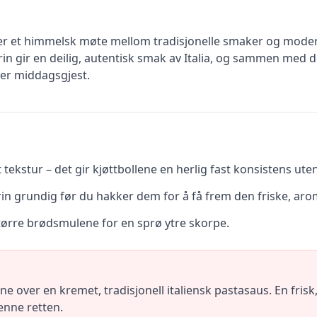
e er et himmelsk møte mellom tradisjonelle smaker og mod
rin gir en deilig, autentisk smak av Italia, og sammen med 
ver middagsgjest.
tekstur – det gir kjøttbollene en herlig fast konsistens uten 
rin grundig før du hakker dem for å få frem den friske, ar
e tørre brødsmulene for en sprø ytre skorpe.
ne over en kremet, tradisjonell italiensk pastasaus. En frisk,
enne retten.