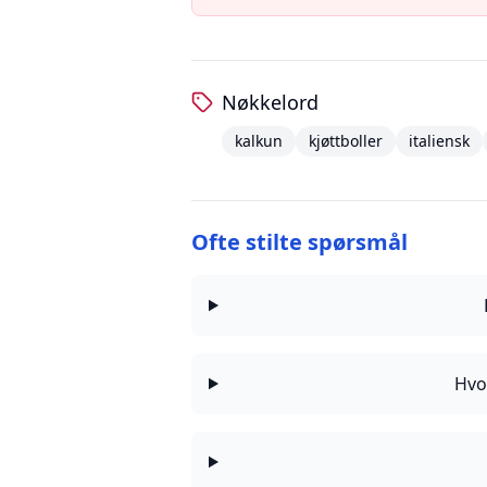
Nøkkelord
kalkun
kjøttboller
italiensk
Ofte stilte spørsmål
Hvor