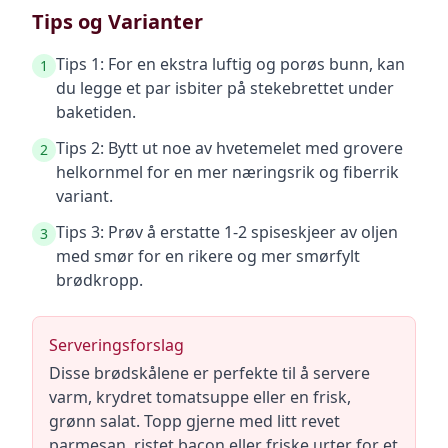
Tips og Varianter
Tips 1: For en ekstra luftig og porøs bunn, kan
1
du legge et par isbiter på stekebrettet under
baketiden.
Tips 2: Bytt ut noe av hvetemelet med grovere
2
helkornmel for en mer næringsrik og fiberrik
variant.
Tips 3: Prøv å erstatte 1-2 spiseskjeer av oljen
3
med smør for en rikere og mer smørfylt
brødkropp.
Serveringsforslag
Disse brødskålene er perfekte til å servere
varm, krydret tomatsuppe eller en frisk,
grønn salat. Topp gjerne med litt revet
parmesan, ristet bacon eller friske urter for et