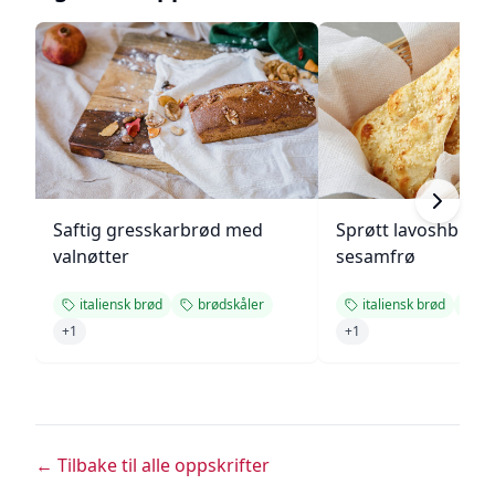
Saftig gresskarbrød med
Sprøtt lavoshbrød
valnøtter
sesamfrø
italiensk brød
brødskåler
italiensk brød
br
+
1
+
1
← Tilbake til alle oppskrifter