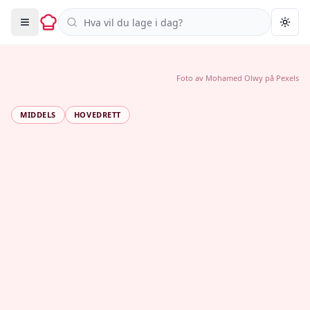
Søk i oppskrifter
Togg
Foto av
Mohamed Olwy
på
Pexels
MIDDELS
HOVEDRETT