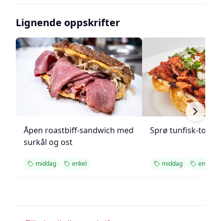
Lignende oppskrifter
Åpen roastbiff-sandwich med
Sprø tunfisk-tosta
surkål og ost
middag
enkel
middag
enkel