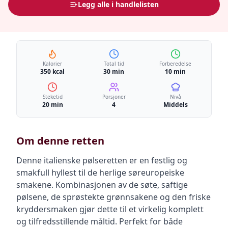
Legg alle i handlelisten
Kalorier
Total tid
Forberedelse
350 kcal
30 min
10 min
Steketid
Porsjoner
Nivå
20 min
4
Middels
Om denne retten
Denne italienske pølseretten er en festlig og
smakfull hyllest til de herlige søreuropeiske
smakene. Kombinasjonen av de søte, saftige
pølsene, de sprøstekte grønnsakene og den friske
kryddersmaken gjør dette til et virkelig komplett
og tilfredsstillende måltid. Perfekt for både