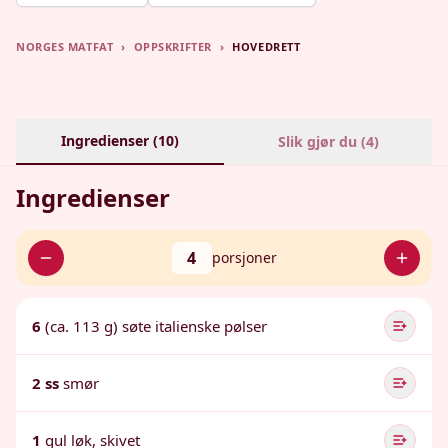
NORGES MATFAT
›
OPPSKRIFTER
›
HOVEDRETT
Ingredienser (
10
)
Slik gjør du (
4
)
Ingredienser
4
porsjoner
6
(ca. 113 g) søte italienske pølser
2 ss
smør
1
gul løk, skivet