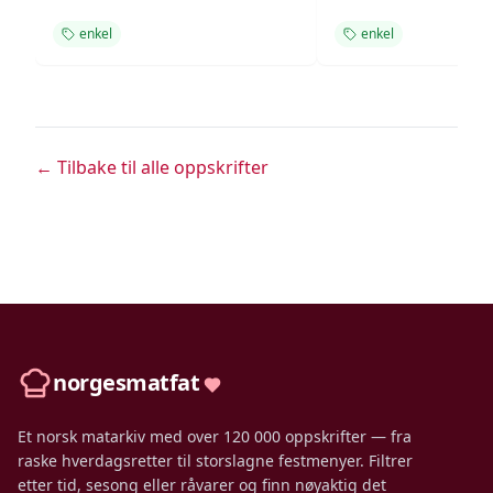
enkel
enkel
← Tilbake til alle oppskrifter
norgesmatfat
Et norsk matarkiv med over 120 000 oppskrifter — fra
raske hverdagsretter til storslagne festmenyer. Filtrer
etter tid, sesong eller råvarer og finn nøyaktig det