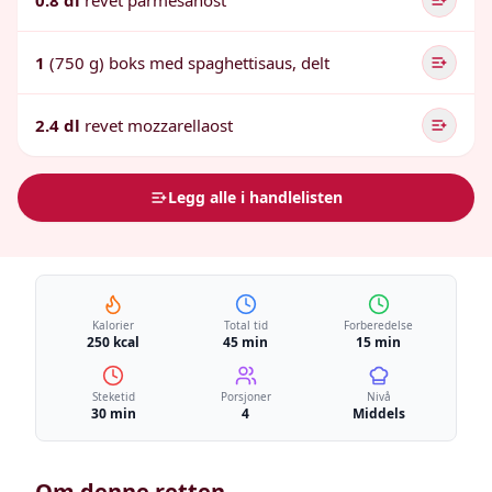
0.8 dl
revet parmesanost
1
(750 g) boks med spaghettisaus, delt
2.4 dl
revet mozzarellaost
Legg alle i handlelisten
Kalorier
Total tid
Forberedelse
250 kcal
45 min
15 min
Steketid
Porsjoner
Nivå
30 min
4
Middels
Om denne retten