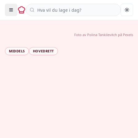
Søk i oppskrifter
Togg
Foto av
Polina Tankilevitch
på
Pexels
MIDDELS
HOVEDRETT