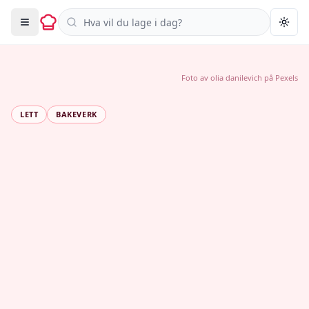
Søk i oppskrifter
Togg
Foto av
olia danilevich
på
Pexels
LETT
BAKEVERK